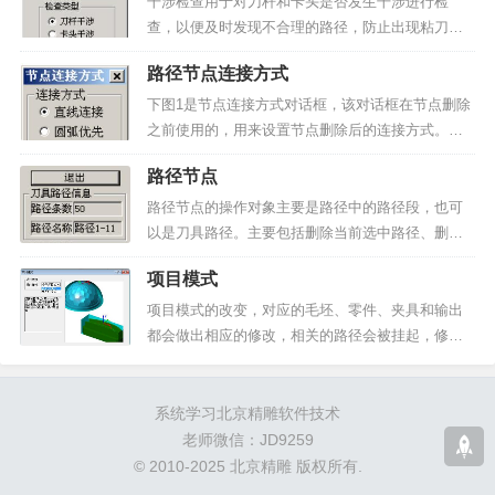
在应用程序的右边会弹出一个导航窗口，如...
干涉检查用于对刀杆和卡头是否发生干涉进行检
查，以便及时发现不合理的路径，防止出现粘刀、
断刀、撞上卡头、损坏机床等现象。在加工环境下
路径节点连接方式
选择“刀具路径>>路径干涉检查”菜单项，或在导航工
具栏的加工刀具面树状列表项上单击鼠标右键，弹
下图1是节点连接方式对话框，该对话框在节点删除
出上...
之前使用的，用来设置节点删除后的连接方式。▲
图1 节点连接方式对话框直线连接：是指删除节点
路径节点
后，该节点的前后节点之间用直线连接上。圆弧优
先：是指当该删除的点位于圆弧上的时候，该点前
路径节点的操作对象主要是路径中的路径段，也可
后两边的点可以采...
以是刀具路径。主要包括删除当前选中路径、删除
单个、多个和区域内的节点、单条路径的反向、修
项目模式
改和插入路径的节点以及节点处打断等功能。如果
是封闭的路径，还可以重新定义路径的起点。所有
项目模式的改变，对应的毛坯、零件、夹具和输出
这些操作可以分为对路...
都会做出相应的修改，相关的路径会被挂起，修改
需谨慎。项目模式有两种类型：多毛坯模式和单毛
坯模式。▲图 1 项目模式选择单毛坯模式时，会出
现如图所示的工具条，不同的刀具平面只能使用相
系统学习北京精雕软件技术
同的毛坯、零件、...
老师微信：JD9259
© 2010-2025 北京精雕 版权所有.