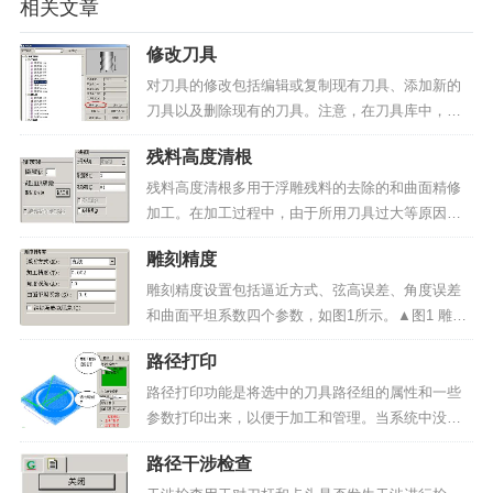
相关文章
修改刀具
对刀具的修改包括编辑或复制现有刀具、添加新的
刀具以及删除现有的刀具。注意，在刀具库中，被
使用的刀具呈加锁状态，它们不能被编辑或删除。
残料高度清根
编辑刀具编辑刀具库中的刀具的过程是：1）选中需
要编辑的刀具；2）点击“编辑”按钮，系统会弹出刀
残料高度清根多用于浮雕残料的去除的和曲面精修
具对话框，如图...
加工。在加工过程中，由于所用刀具过大等原因，
会导致有的地方加工不到而留下残料。残料高度清
雕刻精度
根能够根据上把刀具（或者上道工序路径）和精加
工刀具自动加工这些残料。残料高度清根可以通过
雕刻精度设置包括逼近方式、弦高误差、角度误差
指定上把刀具来去除余...
和曲面平坦系数四个参数，如图1所示。▲图1 雕刻
精度逼近方式：路径的逼近方式一般包括两种，分
路径打印
别为“圆弧逼近方式”和“直线逼近方式”。刀具在雕刻
过程中只能走直线段或圆弧（即直线逼近和圆弧逼
路径打印功能是将选中的刀具路径组的属性和一些
近）。如果...
参数打印出来，以便于加工和管理。当系统中没有
路径的时候该命令不可用。操作过程如下：1）选择
路径干涉检查
菜单命令选择“加工项目(T)>>路径打印(P)”菜单项。