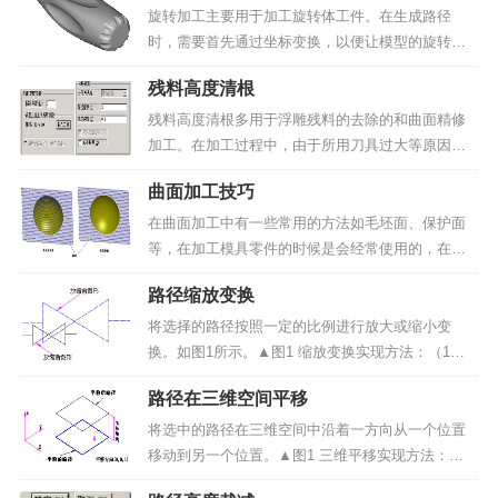
工功能可以根据粗雕刻刀具和精雕刻刀具的大小关
旋转加工主要用于加工旋转体工件。在生成路径
系自动计算出残料位置，...
时，需要首先通过坐标变换，以便让模型的旋转轴
和X轴平行。之后，分别生成旋转加工的粗加工路径
残料高度清根
和精加工路径。譬如，图1为一个起子把模型，通过
旋转变换，再生成旋转加工路径，如图2所示。▲图
残料高度清根多用于浮雕残料的去除的和曲面精修
1 起子把▲图2...
加工。在加工过程中，由于所用刀具过大等原因，
会导致有的地方加工不到而留下残料。残料高度清
曲面加工技巧
根能够根据上把刀具（或者上道工序路径）和精加
工刀具自动加工这些残料。残料高度清根可以通过
在曲面加工中有一些常用的方法如毛坯面、保护面
指定上把刀具来去除余...
等，在加工模具零件的时候是会经常使用的，在这
里详细的介绍一下它们的使用技巧。保护面：在加
路径缩放变换
工模具的过程中，经常遇到一些面已经加工好了，
在加工另外的部分的时候要防止已经加工好的部分
将选择的路径按照一定的比例进行放大或缩小变
面被碰到，如在加工上...
换。如图1所示。▲图1 缩放变换实现方法：（1）
选择要变换的路径对象；（2）启动放缩变换命令；
路径在三维空间平移
（3）在对话框中定义放缩参数和选项。操作步骤：
1）选择图形对象：在屏幕上拾取要放缩的路径。
将选中的路径在三维空间中沿着一方向从一个位置
2）启动放缩变...
移动到另一个位置。▲图1 三维平移实现方法：
（1）启动三维平移变换命令；（2）选择要进行平