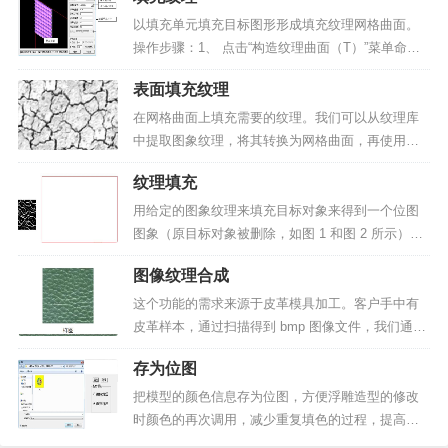
处理，如图1和2所示。单线浮雕有些类似区域浮
雕，但是，区域浮雕对图形区域要求很苛刻，即区
以填充单元填充目标图形形成填充纹理网格曲面。
域的边界曲线必须要是...
操作步骤：1、 点击“构造纹理曲面（T）”菜单命
令：在弹出“构造纹理曲面”对话框里选择纹理类型为
表面填充纹理
“填充纹理”，如图1所示。▲图1 构造填充纹理2、 选
择效果库中基本的填充方法：这里选择自由类型。
在网格曲面上填充需要的纹理。我们可以从纹理库
3...
中提取图象纹理，将其转换为网格曲面，再使用自
定义的方式将转换得到的纹理网格曲面填充到目标
纹理填充
网格曲面上，如图 1 和图 2所示。▲图 1 图象纹理
▲图 2 图象纹理转化成网格纹理曲面▲图 3 网格曲
用给定的图象纹理来填充目标对象来得到一个位图
面...
图象（原目标对象被删除，如图 1 和图 2 所示）。
纹理填充命令能够形成新的位图图象，还经常和位
图像纹理合成
图转网格、圆柱面映射拼合等命令结合使用来设计
各种纹理辊筒曲面，这在参数说明中会仔细说明。
这个功能的需求来源于皮革模具加工。客户手中有
需要说明的是...
皮革样本，通过扫描得到 bmp 图像文件，我们通常
称之为样图。客户想通过所得到的小图像生成比较
存为位图
大的图像，我们通常把生成的图像称为目标图，如
图 1。这种有样图到目标图的过程，就是纹理合成。
把模型的颜色信息存为位图，方便浮雕造型的修改
▲图 1...
时颜色的再次调用，减少重复填色的过程，提高浮
雕造型的效率。操作步骤：1）选择命令“模型→存为