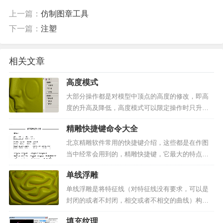
上一篇：
仿制图章工具
下一篇：
注塑
相关文章
高度模式
大部分操作都是对模型中顶点的高度的修改，即高
度的升高及降低，高度模式可以限定操作时只升高
或只降低刷子范围中的顶点。比如磨光时，正常操
精雕快捷键命令大全
作是高点降低，低点升高，有时为了达到特殊的效
果，可选用仅补低或仅去高选项。图1中为了去掉圆
北京精雕软件常用的快捷键介绍，这些都是在作图
形沟，而不降低周围...
当中经常会用到的，精雕快捷键，它最大的特点，
就是在于便捷，能减少操作，提高效率。而作为一
单线浮雕
名专业的电脑雕刻设计师，快捷键用得熟不熟练，
就能反映出我们的专业程度。▲图1 精雕快捷键图表
单线浮雕是将特征线（对特征线没有要求，可以是
平面环境常用快捷...
封闭的或者不封闭，相交或者不相交的曲线）构成
的区域按照一定的高度、截面和边界角度进行浮雕
填充纹理