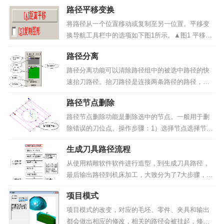
具路径过程中，最重要的概念就是“输出原点”。下面
路径平移变换
我们就输出原点的问题作一些详细说明。1、工件坐
标系的“原点”生成刀具路径的最终目的是控制刀具进
将路径从一个位置移动或复制至另一位置。平移变
行雕刻。而...
换导航工具栏中的选项如下图1所示。▲图1 平移变
换导航工具栏选项距离平移：通过直接定义路径在X
路径分离
和Y方向上的平移距离来进行平移变换。复制图形：
选择该选项，可将路径在目标位置上进行复制；否
路径分离功能可以清除路径组中的被选中路径的快
则进行移动。...
速抬刀路径。抬刀路径是连接两条路径的路径，用
绿线表示。▲图1 路径分离、反向和删除的导航窗口
路径节点删除
1）选择菜单命令；选择界面的“路径编辑”>>“路径分
离”命令，操作界面的右边会弹出如图1所示...
路径节点删除功能是删除选中的节点。一般用于删
除错误的刀位点。操作步骤：1）选择节点选择节点
的方式有两种，一种为单选，另一种为框选。系统
生成刀具路径流程
会将选中的节点用红色的立方体画出来，按shift键
是追加选中的节点，按ctrl键是减少选中的节点。
从使用精雕软件软件进行造型，到生成刀具路径，
2）删除...
最后输出路径到机床加工，大致分为了7大步骤，如
下图所示：▲图 生成刀具路径流程操作步骤：1、启
项目模式
动精雕软件。2、切换到3D造型模式，进行3D建
模，这个过程可以是自己绘制，也可以输入第三方
项目模式的改变，对应的毛坯、零件、夹具和输出
软件提供的数...
都会做出相应的修改，相关的路径会被挂起，修改