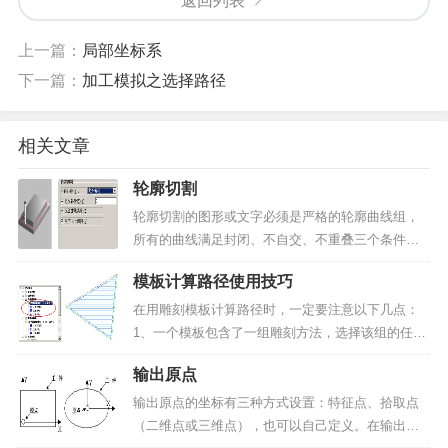
返回列表
上一篇：
局部坐标系
下一篇：
加工模拟之选择路径
相关文章
轮廓切割
轮廓切割的图形或文字必须是严格的轮廓曲线组，
所有的曲线满足封闭、不自交、不重叠三个条件。
轮廓切割的雕刻加工参数如图1所示，包括半径补
模板计算路径使用技巧
偿、定义补偿值两个。▲图1 轮廓切割参数半径补偿
含义和单线加工的半径补偿一样，补偿方式有关
在用雕刻模板计算路径时，一定要注意以下几点：
闭、向外偏移和向内...
1、一个模板包含了一组雕刻方法，选择该组的任何
一种方法，表示选择了该路径模板。生成的刀具路
输出原点
径也是该组中所有方法对应的刀具路径。如果路径
模板包含多个雕刻方法，系统将一次生成这些雕刻
输出原点的坐标有三种方式设置：特征点、拾取点
方法对应的刀具路径...
（二维点或三维点），也可以自己定义。在输出刀