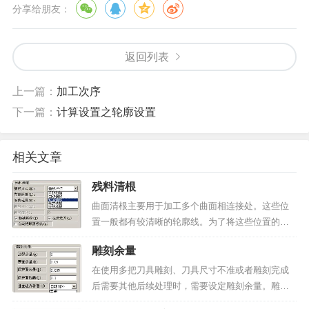
分享给朋友：
返回列表
上一篇：
加工次序
下一篇：
计算设置之轮廓设置
相关文章
残料清根
曲面清根主要用于加工多个曲面相连接处。这些位
置一般都有较清晰的轮廓线。为了将这些位置的形
状加工出来，需要使用曲面清根功能。残料清根的
雕刻余量
雕刻参数如图1所示。▲图1 残料清根清根方式：清
根方式共有五种，分别为垂直扫描、曲线偏移、轮
在使用多把刀具雕刻、刀具尺寸不准或者雕刻完成
廓偏移笔式清根和...
后需要其他后续处理时，需要设定雕刻余量。雕刻
余量的参数包括侧边余量、表面余量和曲面边界补