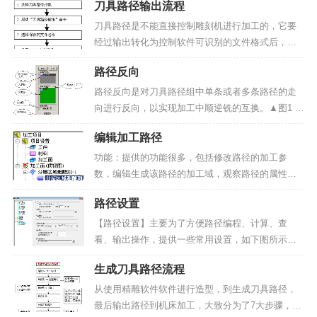
刀具路径输出流程
偿三个参数，如图1所示。▲图1 雕刻余量参数侧面
余量：侧面余量是模型侧面的预留量，表示一把刀
刀具路径是不能直接控制雕刻机进行加工的，它要
具雕刻完成后理论...
经过输出转化为控制软件可识别的文件格式后，才
能由控制计算机转化为控制信号，通过电器控制部
路径反向
分，驱动机床进行加工。精雕软件生成的刀具路径
必须输出成ENG格式的文件后才可以被雕刻控制软
路径反向是对刀具路径组中单条或者多条路径的走
件识别，从而驱动雕...
向进行反向，以实现加工中顺逆铣的互换。▲图1 路
径分离、反向和删除的导航窗口操作步骤：1）选择
编辑加工路径
菜单命令选择界面的“路径编辑”>>“路径反向”命令，
操作界面的右边会弹出如图1所示的导航窗...
功能：提供的功能很多，包括修改路径的加工参
数，编辑生成该路径的加工域，观察路径的属性，
重新排列路径的顺序，删除路径组中比较短的路
路径设置
径，显示、隐藏或者选择观察该路径，重算、清
空、删除、拷贝和分析该路径，对该路径的坐标变
【路径设置】主要为了方便路径编程、计算、查
化、打印功能和重命名。操作...
看、输出操作，提供一些常用设置，如下图所示：
▲图 1 路径设置参数说明：启用多线程计算模式：
生成刀具路径流程
勾选该项，计算路径时可以提高多核CPU的使用
率，缩短路径计算时间。输出Z轴回参考点指令（G
从使用精雕软件软件进行造型，到生成刀具路径，
91G28Z0）...
最后输出路径到机床加工，大致分为了7大步骤，如