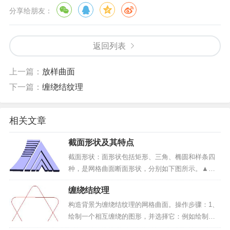
分享给朋友：
返回列表
上一篇：
放样曲面
下一篇：
缠绕结纹理
相关文章
截面形状及其特点
截面形状：面形状包括矩形、三角、椭圆和样条四
种，是网格曲面断面形状，分别如下图所示。▲图1
矩形截面▲图2 三角截面▲图3 椭圆截面▲图4 样条
缠绕结纹理
截面1、矩形截面的主要特点：（1）曲面是一个在
高度方向拉起的方块。（2）曲面的侧面垂直，表面
构造背景为缠绕结纹理的网格曲面。操作步骤：1、
水平...
绘制一个相互缠绕的图形，并选择它：例如绘制如
图 1 所示的一个图形。▲图 12、点击精雕软件“艺术