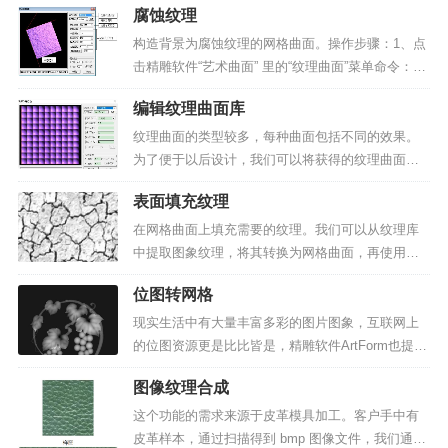
腐蚀纹理
曲面” 里的“纹理曲面”菜单命令，弹出“构造纹理曲面”
对话框，设置纹理类型。选择纹理类型为“缠绕...
构造背景为腐蚀纹理的网格曲面。操作步骤：1、点
击精雕软件“艺术曲面” 里的“纹理曲面”菜单命令：在
弹出“构造纹理曲面”对话框里选择纹理类型为“腐蚀
编辑纹理曲面库
纹理”，如图 1 所示。▲图 1 腐蚀纹理2、选择效果
库中基本的腐蚀效果：可以选择波浪效果或碎...
纹理曲面的类型较多，每种曲面包括不同的效果。
为了便于以后设计，我们可以将获得的纹理曲面效
果保存下来，形成不同的效果库。精雕提供的效果
表面填充纹理
库编辑方法包括新图库、重命名、保存、删除等。
▲图 编辑纹理曲面库一、增加新图库修改纹理曲面
在网格曲面上填充需要的纹理。我们可以从纹理库
的构造参数后，用户...
中提取图象纹理，将其转换为网格曲面，再使用自
定义的方式将转换得到的纹理网格曲面填充到目标
位图转网格
网格曲面上，如图 1 和图 2所示。▲图 1 图象纹理
▲图 2 图象纹理转化成网格纹理曲面▲图 3 网格曲
现实生活中有大量丰富多彩的图片图象，互联网上
面...
的位图资源更是比比皆是，精雕软件ArtForm也提供
了各种丰富的纹理图象。图象纹理提供的位图转网
图像纹理合成
格功能便可以充分利用这些位图资源，将这些位图
图象转换为网格曲面（如图1和图2所示）。同时，
这个功能的需求来源于皮革模具加工。客户手中有
直接构造具...
皮革样本，通过扫描得到 bmp 图像文件，我们通常