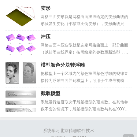
图 1 所示的一个图形。▲图 12、点击精雕软件“艺术
变形
曲面” 里的“纹理曲面”菜单命令，弹出“构造纹理曲面”
对话框，设置纹理类型。选择纹理类型为“缠绕...
网格曲面变形就是网格曲面按照给定的变形曲线的
形状发生变化（平移或比例变形），变形曲线只能
是一条，如果选择多个网格曲面进行变形，那么这
冲压
些网格曲面都是按照同一种规律变形。如图 1 和 2
所示。▲图 1 原始网格曲面▲图 2 平移变形操作步
网格曲面冲压造型就是选定网格曲面上一部分曲面
骤：...
（以封闭曲线界定）按照给定的参数重新造型，利
用此功能可以在网格曲面上构造诸如凸台、凹槽、
模型颜色分块转浮雕
锥台等造型，并且可以方便地构造与网格曲面上选
定地这部分曲面地最低点、最高点或者最低点和最
把模型上一个区域内的颜色按照颜色浮雕的规律直
高点的中心点，如图...
接转为浮雕曲面并到模型上，可用于生成最初模型
或给模型贴纹理，如图1所示。▲图 1 模型颜色分块
截取模型
转浮雕操作步骤：1）使用位图转浮雕命令，生成一
高度为零的模型。2）使用“加载模型颜色”命令把原
系统运行速度取决于雕塑模型的顶点数。在其他参
位图套色...
数不变的情况下，雕塑模型的顶点数与其在XOY平
面上的投影面积成正比。如果删除原始模型，截取
模型命令可截取模型的一部分作为新的雕塑模型，
以达到减少模型顶点数和提高系统运行速度的目
系统学习北京精雕软件技术