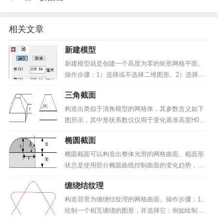
相关文章
新建模型
新建模型就是创建一个高度为零的矩形网格平面。
操作步骤：1）选择或不选择二维图形。2）选择菜
单命令“模型--新建模型”，设置参数，输入完参数后
三角截面
按确定即可完成模型的创建。如果选择菜单命令前
选择了二维图形，系统自动把二维图形包围盒的长
构造出类似于清角模型的网格体，其参数含义如下
宽值设置于对...
图所示，其中形状系数仅仅用于变化基准高度H0以
上的部分，如图1所示。▲图1 三角截面三角截面的
椭圆截面
形状主要是通过倾斜角度A和三角高度控制的，倾斜
角度是侧面与底平面之间的夹角，用角度表示。系
椭圆截面可以构造出整体光滑的网格曲面。截面形
统提供了五种...
状总是使用部分椭圆曲线控制曲面的变化趋势，截
断的这部分椭圆端点的切线与水平线的夹角就是侧
缠绕结纹理
面角度A。其中形状系数S仅仅用于变化基准高度H0
以上的部分，如图1所示。▲图1椭圆截面形状主要
构造背景为缠绕结纹理的网格曲面。操作步骤：1、
是通过倾斜角度...
绘制一个相互缠绕的图形，并选择它：例如绘制如