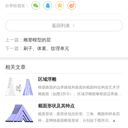
分享给朋友：
返回列表
上一篇：
雕塑模型的层
下一篇：
刷子、体素、纹理单元
相关文章
区域浮雕
根据曲面的边界曲线和曲面的截面特征构造艺术浮
雕曲面（如图1所示）。区域浮雕能够根据边界曲线
生成各种高度和截面形状的网格曲面（包括矩形网
截面形状及其特点
格和非矩形网格曲面），在实际中应用较多。▲图1
区域浮雕实现方法：（1）选择曲线边界；（2）边
截面形状：面形状包括矩形、三角、椭圆和样条四
界曲线转换为...
种，是网格曲面断面形状，分别如下图所示。▲图1
矩形截面▲图2 三角截面▲图3 椭圆截面▲图4 样条