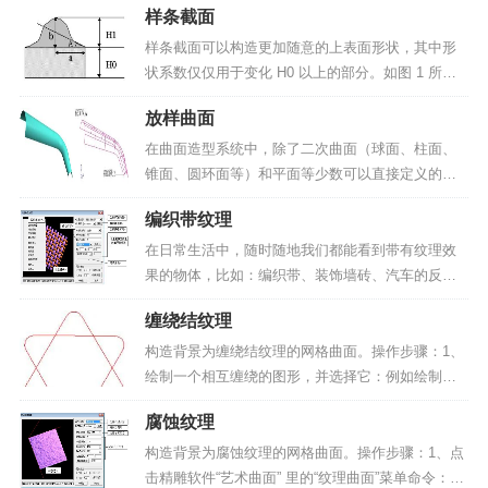
样条截面
截面1、矩形截面的主要特点：（1）曲面是一个在
高度方向拉起的方块。（2）曲面的侧面垂直，表面
样条截面可以构造更加随意的上表面形状，其中形
水平...
状系数仅仅用于变化 H0 以上的部分。如图 1 所
示。▲图 1样条截面的控制参数包括拉高比例、表面
放样曲面
特点，也有五种造型效果，这与椭圆截面的效果大
致相同。1 、基准高度：一般用网格高度的数值来表
在曲面造型系统中，除了二次曲面（球面、柱面、
示距离...
锥面、圆环面等）和平面等少数可以直接定义的曲
面外，绝大多数曲面都是自由曲面，这些曲面的构
编织带纹理
造过程必须依赖各种形式的曲线，由曲线生成曲面
是曲面造型的基本方法，旋转面和扫描面就是通过
在日常生活中，随时随地我们都能看到带有纹理效
曲线构造曲面的典型实...
果的物体，比如：编织带、装饰墙砖、汽车的反光
灯罩等等，这些纹理虽然变化多端、形状各异，但
缠绕结纹理
都有一个特点，就是无论纹理多么复杂，都是由一
个基本的单元组成，由这个单元通过阵列复制等功
构造背景为缠绕结纹理的网格曲面。操作步骤：1、
能完成大面积纹理的构...
绘制一个相互缠绕的图形，并选择它：例如绘制如
图 1 所示的一个图形。▲图 12、点击精雕软件“艺术
腐蚀纹理
曲面” 里的“纹理曲面”菜单命令，弹出“构造纹理曲面”
对话框，设置纹理类型。选择纹理类型为“缠绕...
构造背景为腐蚀纹理的网格曲面。操作步骤：1、点
击精雕软件“艺术曲面” 里的“纹理曲面”菜单命令：在