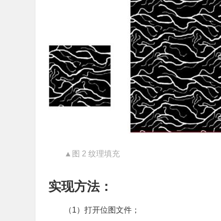
▲图 2 纹理填充
实现方法：
（1）打开位图文件；