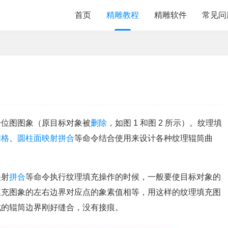
首页
精雕教程
精雕软件
常见问
个位图图象（原目标对象被
删除
，如图 1 和图 2 所示）。纹理填
网格
、
圆柱面映射拼合
等命令结合使用来设计各种纹理辊筒曲
映射
拼合
等命令执行纹理填充操作的时候，一般要使目标对象的
填充图象的左右边界对应点的象素值相等，用这样的纹理填充图
成的辊筒边界刚好缝合，没有接痕。