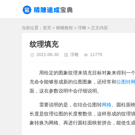
当前位置：
首页
>
精雕教程
>
浮雕
> 正文内容
纹理填充
2021-08-30
浮雕
11779
用给定的图象纹理来填充目标对象来得到一
充命令能够形成新的位图图象，还经常和
位图转
面，这在参数说明中会仔细说明。
需要说明的是，在结合位图转
网格
、圆柱面
长度是纹理位图的长度整数倍，这样形成的纹理
象转换为网格、再进行圆柱面映射拼合，能使生