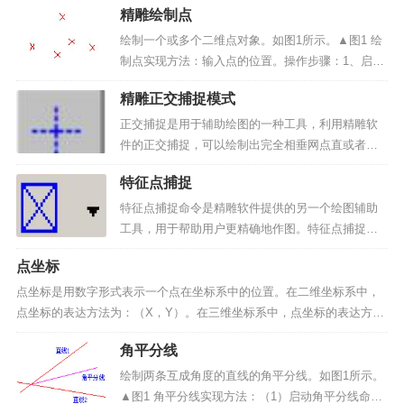
精雕绘制点
绘制一个或多个二维点对象。如图1所示。▲图1 绘
制点实现方法：输入点的位置。操作步骤：1、启动
绘制点命令：点击“曲线绘制”->“点”菜单项或绘制工
精雕正交捕捉模式
具条中按钮。2、输入点：输入要绘制点的位置。可
完成多个点的绘制，单击右键结束命...
正交捕捉是用于辅助绘图的一种工具，利用精雕软
件的正交捕捉，可以绘制出完全相垂网点直或者相
互平行的直线，特别是在许多绘制需要完全垂直和
特征点捕捉
平行的情况下，这种方式更能显示其优势。采用下
面方法可切换正交的开启与关闭：1、单击菜单栏中
特征点捕捉命令是精雕软件提供的另一个绘图辅助
的“视图/正交捕捉...
工具，用于帮助用户更精确地作图。特征点捕捉也
即我们通常所说的自动导航。采用下面方法可切换
点坐标
特征点捕捉命令的开启与关闭：1）单击菜单栏中的
“视图/自动导航”菜单命令，即可切换自动捕捉的开
点坐标是用数字形式表示一个点在坐标系中的位置。在二维坐标系中，
关。2）单击工...
点坐标的表达方法为：（X，Y）。在三维坐标系中，点坐标的表达方法
为：（X，Y，Z）。其中 X 表示 X 轴坐标值，Y 表示 Y 轴坐标值，Z
角平分线
表示 Z 轴坐标值。注意：在精雕软件...
绘制两条互成角度的直线的角平分线。如图1所示。
▲图1 角平分线实现方法：（1）启动角平分线命