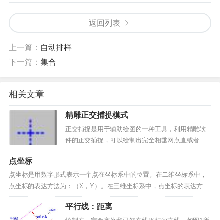
返回列表
上一篇：
自动排样
下一篇：
集合
相关文章
精雕正交捕捉模式
正交捕捉是用于辅助绘图的一种工具，利用精雕软
件的正交捕捉，可以绘制出完全相垂网点直或者相
互平行的直线，特别是在许多绘制需要完全垂直和
点坐标
平行的情况下，这种方式更能显示其优势。采用下
面方法可切换正交的开启与关闭：1、单击菜单栏中
点坐标是用数字形式表示一个点在坐标系中的位置。在二维坐标系中，
的“视图/正交捕捉...
点坐标的表达方法为：（X，Y）。在三维坐标系中，点坐标的表达方法
为：（X，Y，Z）。其中 X 表示 X 轴坐标值，Y 表示 Y 轴坐标值，Z
平行线：距离
表示 Z 轴坐标值。注意：在精雕软件...