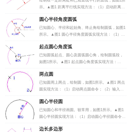
绘制在一定距离处和已知直线平行的直线，如图1所
示。▲图1 距离平行线实现方法：（1）启动距离平
行线命令；（2）拾取直线；（3）输入距离；（4）
圆心半径角度圆弧
选择偏移方向。操作步骤：1、启动距离平行线命
令：点击“绘制”-> “直线”菜单项或绘制工具条...
已知圆心、半径和起始角、终止角绘制圆弧，如图1
所示。▲图1 圆心半径角度圆弧实现方法：（1）启
动圆心半径角度圆弧命令；（2）输入圆心点；
起点圆心角度弧
（3）输入圆弧的半径；（4）输入圆弧起始角和终
止角。操作步骤：1、启动圆心半径角圆弧命令：点
已知圆弧起点、圆心及圆弧圆心角，绘制圆弧段，
击“曲线绘制...
如图1所示。▲图1 起点圆心角度弧实现方法：
（1）启动起点圆心角度弧命令；（2）输入圆弧起
两点圆
点和圆心点；（3）输入圆弧圆心角。操作步骤：
1、启动起点圆心角度弧命令：选择导航工具栏中的
已知圆周上两点，绘制圆，如图1所示。▲图1 两点
<起点圆心...
圆实现方法：（1）启动两点圆命令；（2）输入圆
周上两点。操作步骤：1、启动两点圆命令：点击“曲
圆心半径圆
线绘制”->“圆”菜单项或绘制工具条中的<绘制圆（如
下图2）>按钮；▲图2 绘制...
已知圆心和半径画圆。较常用，如图1所示。▲图1
圆心半径圆实现方法：（1）启动圆心半径圆命令；
（2）输入圆心点；（3）输入半径。操作步骤：1、
边长多边形
启动圆心半径圆命令：点击“曲线绘制”->“圆”菜单项