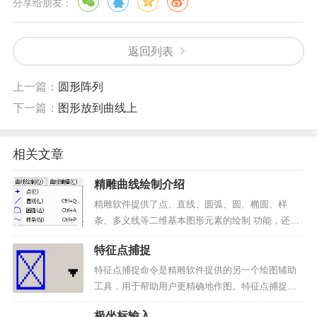
分享给朋友：
返回列表
上一篇：
圆形阵列
下一篇：
图形放到曲线上
相关文章
精雕曲线绘制介绍
精雕软件提供了点、直线、圆弧、圆、椭圆、样
条、多义线等二维基本图形元素的绘制 功能，还提
供了矩形、星形、正多边形、双线和箭头、公式曲
特征点捕捉
线等一些常用的特征图形元素的绘 制功能。用户可
以利用这些功能，方便快捷地绘制出各种各样复杂
特征点捕捉命令是精雕软件提供的另一个绘图辅助
的二维平面设计图形...
工具，用于帮助用户更精确地作图。特征点捕捉也
即我们通常所说的自动导航。采用下面方法可切换
极坐标输入