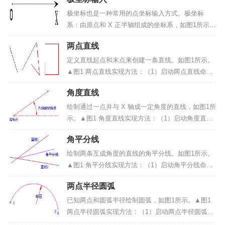
特征点捕捉命令的开启与关闭：1）单击菜单栏中的
“视图/自动导航”菜单命令，即可切换自动捕捉的开
极坐标也是一种常用的点坐标输入方式。极坐标
关。2）单击工...
系：由原点和 X 正半轴组成的坐标系，如图1所示。
▲图1 极坐标系极坐标：在极坐标系中，由角度、长
两点直线
度来确定另一点位置的坐标。1、极坐标的表示方法
（~长度，角度）或（~ρ，α）。如图2所示。▲图2
定义直线起点和末点来创建一条直线。如图1所示。
极...
▲图1 两点直线实现方法：（1）启动两点直线命
令；（2）输入直线起点和末点。操作步骤：1、启
角度直线
动两点直线命令：点击“曲线绘制”->“直线”菜单项或
绘制工具条中的<两点直线（图2）>...
绘制通过一点并与 X 轴成一定角度的直线，如图1所
示。▲图1 角度直线实现方法：（1）启动角度直线
命令；（2）输入直线起点；（3）输入直线角度；
角平分线
（4）输入直线长度。操作步骤：1、启动角度直线
命令：点击“曲线绘制”-> “直线”菜单项或...
绘制两条互成角度的直线的角平分线。如图1所示。
▲图1 角平分线实现方法：（1）启动角平分线命
令；（2）拾取两条直线；（3）输入角平分线长
两点半径圆弧
度。操作步骤：1、启动角平分线命令：点击“曲线绘
制”->“直线”菜单项或绘制工具条中的<两点...
已知两点和圆弧半径绘制圆弧，如图1所示。▲图1
两点半径圆弧实现方法：（1）启动两点半径圆弧命
令；（2）输入圆弧的起始点和终止点；（3）输入