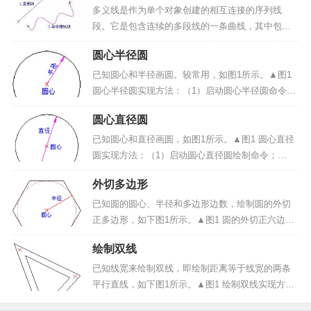
令将根据输入的样条曲线所通过的点来绘制开放或
多义线是作为单个对象创建的相互连接的序列线
闭合...
段。它是包含连续的多段线的一条曲线，其中包含
的曲线段可以为直线段、圆弧段和样条曲线段等，
圆心半径圆
图1所示。前面绘制的直线、圆弧和样条曲线均为只
包含直线段、圆弧段和样条曲线段的的多义线。多
已知圆心和半径画圆。较常用，如图1所示。▲图1
义线功能是在描图过程...
圆心半径圆实现方法：（1）启动圆心半径圆命令；
（2）输入圆心点；（3）输入半径。操作步骤：1、
圆心直径圆
启动圆心半径圆命令：点击“曲线绘制”->“圆”菜单项
或绘制工具条中<绘制圆（如下图2）...
已知圆心和直径画圆，如图1所示。▲图1 圆心直径
圆实现方法：（1）启动圆心直径圆绘制命令；
（2）输入圆心点；（3）输入直径。操作步骤：1、
外切多边形
启动圆心直径圆绘制命令：点击“曲线绘制”->“圆”菜
单项或绘制工具条中的<绘制圆...
已知圆的圆心、半径和多边形边数，绘制圆的外切
正多边形，如下图1所示。▲图1 圆的外切正六边形
实现方法：（1）启动外切多边形绘制命令；（2）
绘制双线
输入边数；（3）输入圆心点；（4）输入半径。操
作步骤：1、启动外切多边形绘制命令：点击“绘制”-
已知线宽来绘制双线，即绘制距离等于线宽的两条
>...
平行直线，如下图1所示。▲图1 绘制双线实现方
法：（1）启动双线绘制命令；（2）输入双线线