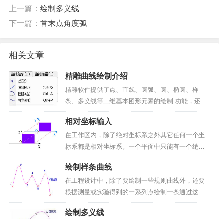
上一篇：
绘制多义线
下一篇：
首末点角度弧
相关文章
精雕曲线绘制介绍
精雕软件提供了点、直线、圆弧、圆、椭圆、样
条、多义线等二维基本图形元素的绘制 功能，还提
供了矩形、星形、正多边形、双线和箭头、公式曲
相对坐标输入
线等一些常用的特征图形元素的绘 制功能。用户可
以利用这些功能，方便快捷地绘制出各种各样复杂
在工作区内，除了绝对坐标系之外其它任何一个坐
的二维平面设计图形...
标系都是相对坐标系。一个平面中只能有一个绝对
坐标系，其它的坐标系叫相对坐标系。相对坐标：
绘制样条曲线
在相对坐标系中，表示一个点的位置的坐标叫相对
坐标。可以看出，绝对坐标系和相对坐标系只是原
在工程设计中，除了要绘制一些规则曲线外，还要
点和坐标轴的相对位置...
根据测量或实验得到的一系列点绘制一条通过这些
点并且光滑的曲线，称这类曲线为样条曲线。样条
绘制多义线
曲线的数学基础为Bezier曲线和B-Spline曲线。本命