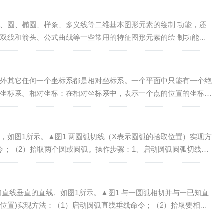
、圆、椭圆、样条、多义线等二维基本图形元素的绘制 功能，还
双线和箭头、公式曲线等一些常用的特征图形元素的绘 制功能。
捷地绘制出各种各样复杂的二维平面设计图形...
外其它任何一个坐标系都是相对坐标系。一个平面中只能有一个绝
坐标系。相对坐标：在相对坐标系中，表示一个点的位置的坐标叫
系和相对坐标系只是原点和坐标轴的相对位置...
，如图1所示。▲图1 两圆弧切线（X表示圆弧的拾取位置）实现方
令；（2）拾取两个圆或圆弧。操作步骤：1、启动圆弧圆弧切线命
项或绘制工具条中&l...
知直线垂直的直线。如图1所示。▲图1 与一圆弧相切并与一已知直
取位置)实现方法：（1）启动圆弧直线垂线命令；（2）拾取要相切
直线。操作步骤：1、启动圆弧直...