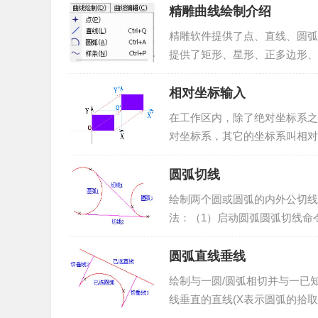
精雕曲线绘制介绍
精雕软件提供了点、直线、圆弧
提供了矩形、星形、正多边形、
用户可以利用这些功能，方便快
相对坐标输入
在工作区内，除了绝对坐标系之
对坐标系，其它的坐标系叫相对
相对坐标。可以看出，绝对坐标
圆弧切线
绘制两个圆或圆弧的内外公切线
法：（1）启动圆弧圆弧切线命
令：点击“曲线绘制”->“直线”菜单
圆弧直线垂线
绘制与一圆/圆弧相切并与一已
线垂直的直线(X表示圆弧的拾
的圆弧/圆；（3）拾取要垂直的