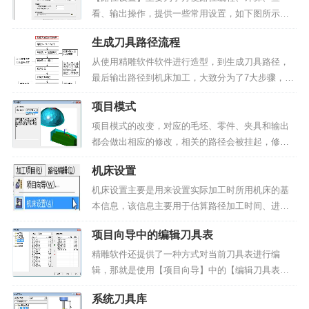
看、输出操作，提供一些常用设置，如下图所示：
▲图 1 路径设置参数说明：启用多线程计算模式：
生成刀具路径流程
勾选该项，计算路径时可以提高多核CPU的使用
率，缩短路径计算时间。输出Z轴回参考点指令（G
从使用精雕软件软件进行造型，到生成刀具路径，
91G28Z0）...
最后输出路径到机床加工，大致分为了7大步骤，如
下图所示：▲图 生成刀具路径流程操作步骤：1、启
项目模式
动精雕软件。2、切换到3D造型模式，进行3D建
模，这个过程可以是自己绘制，也可以输入第三方
项目模式的改变，对应的毛坯、零件、夹具和输出
软件提供的数...
都会做出相应的修改，相关的路径会被挂起，修改
需谨慎。项目模式有两种类型：多毛坯模式和单毛
机床设置
坯模式。▲图 1 项目模式选择单毛坯模式时，会出
现如图所示的工具条，不同的刀具平面只能使用相
机床设置主要是用来设置实际加工时所用机床的基
同的毛坯、零件、...
本信息，该信息主要用于估算路径加工时间、进行
机床模拟分析、路径输出等命令。启动【机床设
项目向导中的编辑刀具表
置】命令的途径有三种：（1）点击菜单栏【加工项
目】→【机床设置】项，启动机床设置命令；▲图 1
精雕软件还提供了一种方式对当前刀具表进行编
机床设置（2）...
辑，那就是使用【项目向导】中的【编辑刀具表】
功能。操作步骤：1、在加工环境下，点击【加工项
系统刀具库
目(Alt+R)】→【项目向导(W)】，启动项目向导命