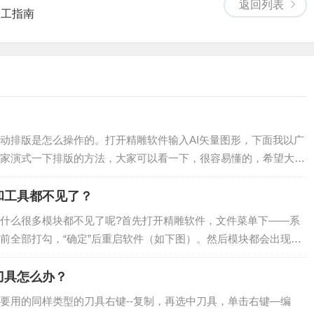
返回列表
加工指南
动排版是怎么操作的。打开精雕软件输入AI矢量图形，下面我以广
家演式一下排版的方法，大家可以看一下，很容易懂的，希望大家
入AI矢量图形自动排样的过程：1、...
和工具都不见了？
什么很多模块都不见了呢?首先打开精雕软件，文件菜单下——系
称前全部打勾，“确定”后重启软件（如下图）。然后模块都会出现
能按钮找不到的话，可以把...
刀具怎么办？
要用的同样类型的刀具右键--复制，再选中刀具，单击右键—编