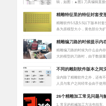
辑，如图：▲图1 刀具编辑直
图：▲图2 刀具参数点“确定“新
精雕特征里的特征封套变
精雕软件5.5及5.5以下版本
条为原模型大小，黄色部分为扩
图2为了便于理解，上面右图中每
精雕编刀路的时候提示内
精雕编刀路的时候为什么会内存
大的模型的刀路时，由于数据量
内存不足的解的一种方法是把一
不同的雕刻软件版本之间
业内除了精雕软件之外，还有不少
人员与客户之间经常会由于使用
精雕只能输入别的软件导出的模型
26个精雕加工常见问题与
1. 常见的机械加工方法包括