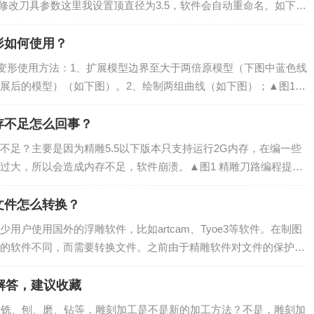
接修改刀具参数这里我设置顶直径为3.5，软件会自动重命名。如下
的刀具添加完成。...
形如何使用？
封套变形使用方法：1、扩展模型边界至大于两倍原模型（下图中蓝色线
展后的模型）（如下图）。2、绘制两组曲线（如下图）；▲图1▲
条线用了不同的颜色（颜色的不...
存不足怎么回事？
不足？主要是因为精雕5.5以下版本只支持运行2G内存，在编一些
过大，所以会造成内存不足，软件崩溃。▲图1 精雕刀路编程提示
个模型分多次编刀路，然后一起输出路...
文件怎么转换？
用户使用国外的浮雕软件，比如artcam、Tyoe3等软件。在制图
的软件不同，而需要转换文件。之前由于精雕软件对文件的保护，
,而不能导出模型供其他软件读...
解答，建议收藏
车、铣、刨、磨、钻等，雕刻加工是不是新的加工方法？不是，雕刻加