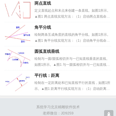
两点直线
度来确定另一点位置的坐标。1、极坐标的表示方法
（~长度，角度）或（~ρ，α）。如图2所示。▲图2
定义直线起点和末点来创建一条直线。如图1所示。
极...
▲图1 两点直线实现方法：（1）启动两点直线命
令；（2）输入直线起点和末点。操作步骤：1、启
角平分线
动两点直线命令：点击“曲线绘制”->“直线”菜单项或
绘制工具条中的<两点直线（图2）>...
绘制两条互成角度的直线的角平分线。如图1所示。
▲图1 角平分线实现方法：（1）启动角平分线命
令；（2）拾取两条直线；（3）输入角平分线长
圆弧直线垂线
度。操作步骤：1、启动角平分线命令：点击“曲线绘
制”->“直线”菜单项或绘制工具条中的<两点...
绘制与一圆/圆弧相切并与一已知直线垂直的直线。
如图1所示。▲图1 与一圆弧相切并与一已知直线垂
直的直线(X表示圆弧的拾取位置)实现方法：（1）启
平行线：距离
动圆弧直线垂线命令；（2）拾取要相切的圆弧/圆；
（3）拾取要垂直的直线。操作步骤：1、启动圆弧
绘制在一定距离处和已知直线平行的直线，如图1所
直...
示。▲图1 距离平行线实现方法：（1）启动距离平
行线命令；（2）拾取直线；（3）输入距离；（4）
选择偏移方向。操作步骤：1、启动距离平行线命
令：点击“绘制”-> “直线”菜单项或绘制工具条...
系统学习北京精雕软件技术
老师微信：JD9259