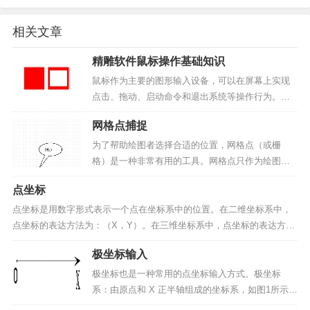
相关文章
精雕软件鼠标操作基础知识
鼠标作为主要的图形输入设备，可以在屏幕上实现
点击、拖动、启动命令和退出系统等操作行为。在
精雕软件中，鼠标操作可以完成以下功能：精确定
网格点捕捉
点拾取操作对象启动菜单命令改变命令的进程结束
运行命令下文总结精雕软件中一些主要的鼠标操作
为了帮助绘图者选择合适的位置，网格点（或栅
约定和实现功能。▲图...
格）是一种非常有用的工具。网格点只作为绘图的
辅助工具出现，不是图形的一部分。选择“视图（AL
点坐标
T+V）→网格捕捉（V）”菜单，网格捕捉功能启
动，绘图区出现如图2-3所示的栅格网点。▲图1 网
点坐标是用数字形式表示一个点在坐标系中的位置。在二维坐标系中，
格点捕捉显...
点坐标的表达方法为：（X，Y）。在三维坐标系中，点坐标的表达方法
为：（X，Y，Z）。其中 X 表示 X 轴坐标值，Y 表示 Y 轴坐标值，Z
极坐标输入
表示 Z 轴坐标值。注意：在精雕软件...
极坐标也是一种常用的点坐标输入方式。极坐标
系：由原点和 X 正半轴组成的坐标系，如图1所示。
▲图1 极坐标系极坐标：在极坐标系中，由角度、长