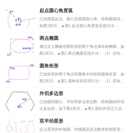
▲图1 极坐标系极坐标：在极坐标系中，由角度、长
起点圆心角度弧
度来确定另一点位置的坐标。1、极坐标的表示方法
（~长度，角度）或（~ρ，α）。如图2所示。▲图2
已知圆弧起点、圆心及圆弧圆心角，绘制圆弧段，
极...
如图1所示。▲图1 起点圆心角度弧实现方法：
（1）启动起点圆心角度弧命令；（2）输入圆弧起
两点椭圆
点和圆心点；（3）输入圆弧圆心角。操作步骤：
1、启动起点圆心角度弧命令：选择导航工具栏中的
通过定义椭圆包围矩形的两个角点来绘制椭圆，如
<起点圆心...
图1所示。▲图1 两点椭圆实现方法：（1）启动两
点椭圆命令；（2）输入椭圆的两个角点。操作步
圆角矩形
骤：1、启动两点椭圆命令：点击“曲线绘制”->“椭圆”
菜单项或绘制工具条中的<绘制椭圆（如下...
已知矩形的两个角点和圆角半径绘制圆角矩形，如
图1所示。▲图1 圆角矩形实现方法：（1）启动圆
角矩形命令；（2）输入矩形的两个角点；（3）输
外切多边形
入圆角半径值。操作步骤：1、启动圆角矩形命令：
点击“曲线绘制”->“矩形”菜单项或绘制工具条中的...
已知圆的圆心、半径和多边形边数，绘制圆的外切
正多边形，如下图1所示。▲图1 圆的外切正六边形
实现方法：（1）启动外切多边形绘制命令；（2）
双半径星形
输入边数；（3）输入圆心点；（4）输入半径。操
作步骤：1、启动外切多边形绘制命令：点击“绘制”-
定义星形的外接圆、内接圆及其边数来绘制星形，