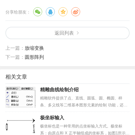
分享给朋友：
返回列表
上一篇：
放缩变换
下一篇：
圆形阵列
相关文章
精雕曲线绘制介绍
精雕软件提供了点、直线、圆弧、圆、椭圆、样
条、多义线等二维基本图形元素的绘制 功能，还提
供了矩形、星形、正多边形、双线和箭头、公式曲
极坐标输入
线等一些常用的特征图形元素的绘 制功能。用户可
以利用这些功能，方便快捷地绘制出各种各样复杂
极坐标也是一种常用的点坐标输入方式。极坐标
的二维平面设计图形...
系：由原点和 X 正半轴组成的坐标系，如图1所示。