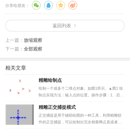
分享给朋友：
返回列表
上一篇：
放缩观察
下一篇：
全部观察
相关文章
精雕绘制点
绘制一个或多个二维点对象。如图1所示。▲图1 绘
制点实现方法：输入点的位置。操作步骤：1、启动
绘制点命令：点击“曲线绘制”->“点”菜单项或绘制工
精雕正交捕捉模式
具条中按钮。2、输入点：输入要绘制点的位置。可
完成多个点的绘制，单击右键结束命...
正交捕捉是用于辅助绘图的一种工具，利用精雕软
件的正交捕捉，可以绘制出完全相垂网点直或者相
互平行的直线，特别是在许多绘制需要完全垂直和