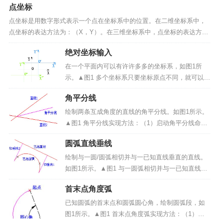
点坐标
平行的情况下，这种方式更能显示其优势。采用下
面方法可切换正交的开启与关闭：1、单击菜单栏中
点坐标是用数字形式表示一个点在坐标系中的位置。在二维坐标系中，
的“视图/正交捕捉...
点坐标的表达方法为：（X，Y）。在三维坐标系中，点坐标的表达方法
为：（X，Y，Z）。其中 X 表示 X 轴坐标值，Y 表示 Y 轴坐标值，Z
绝对坐标输入
表示 Z 轴坐标值。注意：在精雕软件...
在一个平面内可以有许许多多的坐标系，如图1所
示。▲图1 多个坐标系只要坐标原点不同，就可以画
出任意一个坐标系。为了方便确定它的坐标，指定
角平分线
其中的一个坐标系为绝对坐标系，绝对坐标系的原
点的坐标是（0，0），如上图我们指定中间的原点
绘制两条互成角度的直线的角平分线。如图1所示。
是 0，坐标轴...
▲图1 角平分线实现方法：（1）启动角平分线命
令；（2）拾取两条直线；（3）输入角平分线长
圆弧直线垂线
度。操作步骤：1、启动角平分线命令：点击“曲线绘
制”->“直线”菜单项或绘制工具条中的<两点...
绘制与一圆/圆弧相切并与一已知直线垂直的直线。
如图1所示。▲图1 与一圆弧相切并与一已知直线垂
直的直线(X表示圆弧的拾取位置)实现方法：（1）启
首末点角度弧
动圆弧直线垂线命令；（2）拾取要相切的圆弧/圆；
（3）拾取要垂直的直线。操作步骤：1、启动圆弧
已知圆弧的首末点和圆弧圆心角，绘制圆弧段，如
直...
图1所示。▲图1 首末点角度弧实现方法：（1）启