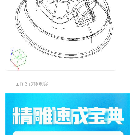
▲图3 旋转观察