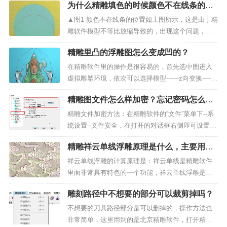
为什么精雕填色的时候颜色不在线条的位
工时因为锥角不准确而在侧边留下阶梯。投影加深
置？
粗加工也使用该功能提高分层加工的效率和球刀的
▲图1 颜色不在线条的位置如上图所示，这是由于精
使用寿命。锥...
雕软件模型不等比放缩导致的，出现这个问题，只
要重新调整步长，就可以解决这个问题了。...
精雕里凸的浮雕图怎么变成凹的？
在精雕软件里的操作是很容易的，首先选中图进入
虚拟雕塑环境，依次可以选择模型--—-z向变换-—-z
向镜像（非对称模型还需考虑或Y向是否需要镜像）
精雕图文件怎么样加密？忘记密码怎么
数值变成负数图形即变成凹的了，然后依次进行路
办?
径的输出即可。凹的也称阴雕，浮雕的反向就是向
精雕文件加密方法：在精雕软件的“文件”菜单下--系
下凹的，...
统设置--文件安全，在打开的对话框右侧即可设置密
码。▲图1 文件加密设置界面精雕图密码忘记怎么
精雕祥云单线浮雕原理是什么，主要用在
办?精雕软件安装中有一个破解密码的插件，打开插
哪些方面？
件后，选择文件，打开文件就会直接显示精雕图的
祥云单线浮雕的计算原理是：祥云单线是精雕软件
密码，...
里面非常具有特色的一个功能，祥云单线浮雕是针
对某一颜色覆盖范围内，按照选定线条为基准高
雕刻路径中不想要的部分可以裁剪掉吗？
度，对其一侧或者两侧（也就是可以针对颜色内的
线条，而不仅仅是边缘线条使用该功能）进行切除
不想要的刀具路径部分是可以删掉的，操作方法也
或者叠加效果。▲图1&...
非常简单，这里用到的是北京精雕软件，打开精雕