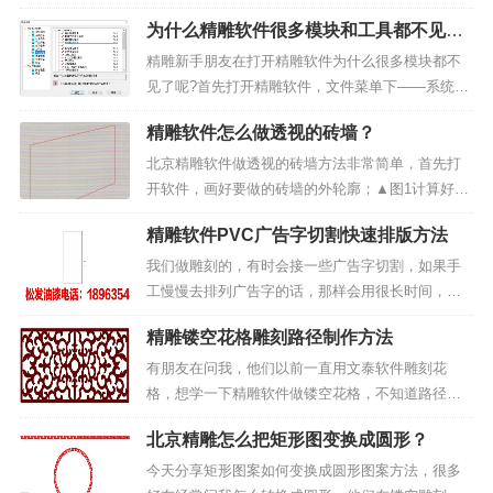
当重叠的个数为偶数的时候，显示就为红色。看起
为什么精雕软件很多模块和工具都不见
来像是没有选中一样，当重叠的个数为奇数的时
了？
候，显示为虚线（例如：当重叠个数为2、4、6、8
精雕新手朋友在打开精雕软件为什么很多模块都不
的时候显示为红色，...
见了呢?首先打开精雕软件，文件菜单下——系统设
置---功能定制，在模块名称前全部打勾，“确定”后重
精雕软件怎么做透视的砖墙？
启软件（如下图）。然后模块都会出现了。▲图1 功
能定制如果有的功能按钮找不到的话，可以把...
北京精雕软件做透视的砖墙方法非常简单，首先打
开软件，画好要做的砖墙的外轮廓；▲图1计算好轮
廓内要做的砖墙的数量，先画好整齐的砖墙（这里
精雕软件PVC广告字切割快速排版方法
选择画线，最终用导动生成砖墙的效果）。▲图2集
合线条后用艺术变形工具下的“封套变形”将砖墙线条
我们做雕刻的，有时会接一些广告字切割，如果手
变形到轮廓内...
工慢慢去排列广告字的话，那样会用很长时间，今
晚说的就是快速排列广告字切割方法，这方法非常
精雕镂空花格雕刻路径制作方法
实用，希望此文对大家有帮助。打个比方，我们切
割“松发油漆电话：1896354xxxx”这几个广告字，那
有朋友在问我，他们以前一直用文泰软件雕刻花
么先在...
格，想学一下精雕软件做镂空花格，不知道路径怎
么做？今天就围绕这个话题说说。▲图1 镂空花格
北京精雕怎么把矩形图变换成圆形？
一、镂空花格图案花格图案一般做雕刻人电脑里都
会有现成的图案，如果没有图册的话，可以去购买
今天分享矩形图案如何变换成圆形图案方法，很多