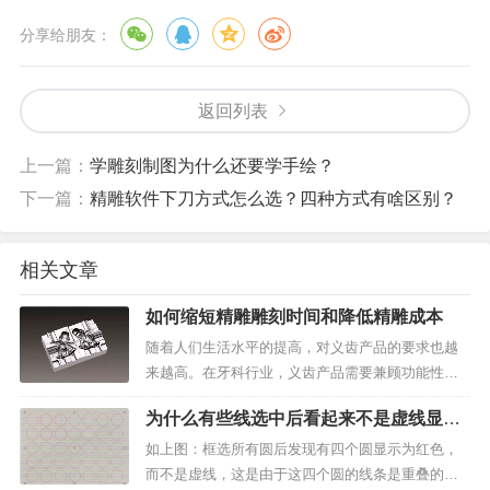
分享给朋友：
返回列表
上一篇：
学雕刻制图为什么还要学手绘？
下一篇：
精雕软件下刀方式怎么选？四种方式有啥区别？
相关文章
如何缩短精雕雕刻时间和降低精雕成本
随着人们生活水平的提高，对义齿产品的要求也越
来越高。在牙科行业，义齿产品需要兼顾功能性和
美观度两个方面。然而，传统手工工艺制作生产周
为什么有些线选中后看起来不是虚线显示,
期长、工艺环节多，无法保证产品精度，已不能适
而是红色显示？
应新的行业发展趋势。鉴于此，北京精雕面向义齿
如上图：框选所有圆后发现有四个圆显示为红色，
模具、义齿产品加工提...
而不是虚线，这是由于这四个圆的线条是重叠的。