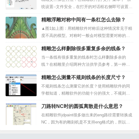
轨迹线...
统设置--文件安全，在打开的对话框右侧即可设置密
码。▲图1 文件加密设置界面精雕图密码忘记怎么
精雕浮雕对称中间有一条杠怎么去除？
办?精雕软件安装中有一个破解密码的插件，打开插
件后，选择文件，打开文件就会直接显示精雕图的
▲图1如上图：用精雕软件对称后这种情况常见于精
密码，...
度不高的模型。对称时一般会对模型需要对称的部
分填色，如下图：▲图2由于模型由点构成，填色是
精雕怎么样删除很多重复多余的线条？
针对模型点操作的，放大观察对称中心局部，发现
中间对称轴线的位置模型上没有颜色（指的是和左
当一条线有很多重复的线条时怎么样删除多余的
边的颜色不统一，...
线？在精雕里介绍两种方法供学员参考，第一种方
法是框选选中全部线条，按键盘上的CTRL在同时鼠
精雕怎么测量不规则线条的长度尺寸？
标左键点击减选线条（减选的线条为保留下来的线
条），需要删除的线条都选中后，然后按键盘上的D
不规则线条怎么测量它的长度？使用精雕软件的同
EL删除选中的线...
学都知道，精雕软件的功能十分的强大，不规则的
线条测量也很简单，选择测量工件，选择长度，然
刀路转NC时的圆弧离散是什么意思？
后鼠标点选需要我们测量长度尺寸的线条，点选后
就会提示栏显示所选线条的长度尺寸了。▲图1 测量
在精雕软件jdpaint很多做出来的eng路径需要转换成
长度下面我随便绘...
NC，因为有的雕刻机是不支持eng格式的，所以需
要到eng转nc的软件进行转换一下才可以使用，很多
雕刻机的控制卡都是维宏的，如果是正版的话就不