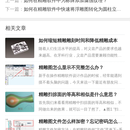
上一篇：
如何在精雕软件中为标牌添加腐蚀纹理？
下一篇：
如何在精雕软件中快速将浮雕图转化为圆柱立体图形？
相关文章
如何缩短精雕雕刻时间和降低精雕成本
随着人们生活水平的提高，对义齿产品的要求也越
来越高。在牙科行业，义齿产品需要兼顾功能性和
美观度两个方面。然而，传统手工工艺制作生产周
精雕图怎么显示不完整怎么办？
期长、工艺环节多，无法保证产品精度，已不能适
应新的行业发展趋势。鉴于此，北京精雕面向义齿
新手在操作精雕软件设计作品的时候，经常能遇到
模具、义齿产品加工提...
摸不着头脑的问题，今天来说一下最近有朋友问我
怎么精雕图怎么显示不完整？可以试试在精雕软件
精雕扫掠面的等高和相似是什么意思？
里把显示模式，改为线框模式，或其他两个模式，
如下图所示：▲图1 显示模式点击显示模式图标，在
首先我们来看看用精雕中扫掠面的等高和相似，不
里面找...
同做出来的效果，就可以一目了然了。▲图1 “扫掠
面”下相似做出来的效果▲图2 等高做出来的效果通
精雕图文件怎么样加密？忘记密码怎么
过两种效果可以很明显的看出来：相似产生的浮雕
办?
效果类似于“区域浮雕”中的“自由高度”，它是由两条
精雕文件加密方法：在精雕软件的“文件”菜单下--系