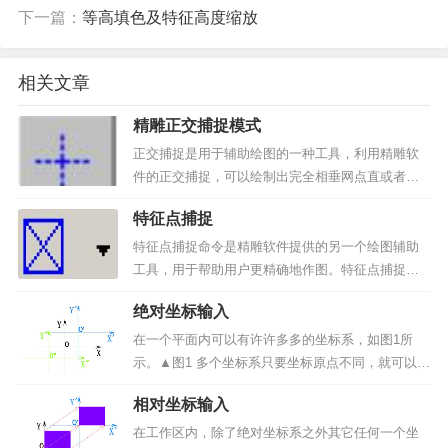
下一篇：
等高填色及特征高度缩放
相关文章
精雕正交捕捉模式
正交捕捉是用于辅助绘图的一种工具，利用精雕软
件的正交捕捉，可以绘制出完全相垂网点直或者相
互平行的直线，特别是在许多绘制需要完全垂直和
特征点捕捉
平行的情况下，这种方式更能显示其优势。采用下
面方法可切换正交的开启与关闭：1、单击菜单栏中
特征点捕捉命令是精雕软件提供的另一个绘图辅助
的“视图/正交捕捉...
工具，用于帮助用户更精确地作图。特征点捕捉也
即我们通常所说的自动导航。采用下面方法可切换
绝对坐标输入
特征点捕捉命令的开启与关闭：1）单击菜单栏中的
“视图/自动导航”菜单命令，即可切换自动捕捉的开
在一个平面内可以有许许多多的坐标系，如图1所
关。2）单击工...
示。▲图1 多个坐标系只要坐标原点不同，就可以画
出任意一个坐标系。为了方便确定它的坐标，指定
相对坐标输入
其中的一个坐标系为绝对坐标系，绝对坐标系的原
点的坐标是（0，0），如上图我们指定中间的原点
在工作区内，除了绝对坐标系之外其它任何一个坐