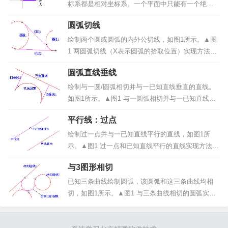
是 0，坐标轴...
标系都是相对坐标系。一个平面中只能有一个绝对
坐标系，其它的坐标系叫相对坐标系。相对坐标：
圆弧切线
在相对坐标系中，表示一个点的位置的坐标叫相对
坐标。可以看出，绝对坐标系和相对坐标系只是原
绘制两个圆或圆弧的内外公切线，如图1所示。▲图
点和坐标轴的相对位置...
1 两圆弧切线（X表示圆弧的拾取位置）实现方法：
（1）启动圆弧圆弧切线命令；（2）拾取两个圆或
圆弧直线垂线
圆弧。操作步骤：1、启动圆弧圆弧切线命令：点击
“曲线绘制”->“直线”菜单项或绘制工具条中&l...
绘制与一圆/圆弧相切并与一已知直线垂直的直线。
如图1所示。▲图1 与一圆弧相切并与一已知直线垂
直的直线(X表示圆弧的拾取位置)实现方法：（1）启
平行线：过点
动圆弧直线垂线命令；（2）拾取要相切的圆弧/圆；
（3）拾取要垂直的直线。操作步骤：1、启动圆弧
绘制过一点并与一已知直线平行的直线，如图1所
直...
示。▲图1 过一点和已知直线平行的直线实现方法：
（1）启动过点平行线命令；（2）拾取已知直线；
与3图形相切
（3）输入平行线通过点。操作步骤：1、启动过点
平行线命令：点击“曲线绘制”-> “直线”菜单项或...
已知三条曲线绘制圆弧，该圆弧和这三条曲线均相
切，如图1所示。▲图1 与三条曲线相切的圆弧实现
方法：（1）启动与3图形相切圆弧命令；（2）拾取
圆弧要相切的三条曲线；操作步骤：1、启动与3图