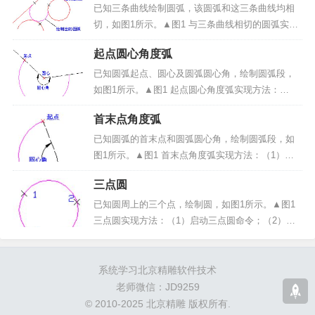
“曲线绘制”->“直线”菜单项或绘制工具条中&l...
已知三条曲线绘制圆弧，该圆弧和这三条曲线均相
切，如图1所示。▲图1 与三条曲线相切的圆弧实现
方法：（1）启动与3图形相切圆弧命令；（2）拾取
起点圆心角度弧
圆弧要相切的三条曲线；操作步骤：1、启动与3图
形相切圆弧命令：点击“曲线绘制”->“圆弧”菜单...
已知圆弧起点、圆心及圆弧圆心角，绘制圆弧段，
如图1所示。▲图1 起点圆心角度弧实现方法：
（1）启动起点圆心角度弧命令；（2）输入圆弧起
首末点角度弧
点和圆心点；（3）输入圆弧圆心角。操作步骤：
1、启动起点圆心角度弧命令：选择导航工具栏中的
已知圆弧的首末点和圆弧圆心角，绘制圆弧段，如
<起点圆心...
图1所示。▲图1 首末点角度弧实现方法：（1）启
动首末点角度弧命令；（2）输入圆弧起点和末点；
三点圆
（3）输入圆弧圆心角。操作步骤：1、启动首末点
角度弧命令：选择导航工具栏中的<首末点角度弧
已知圆周上的三个点，绘制圆，如图1所示。▲图1
（如下...
三点圆实现方法：（1）启动三点圆命令；（2）输
入圆周上三点。操作步骤：1、启动三点圆命令：点
击“曲线绘制”->“圆”菜单项或绘制工具条中的<绘制圆
（如下图2）>按钮；▲图2...
系统学习北京精雕软件技术
老师微信：JD9259
© 2010-2025 北京精雕 版权所有.