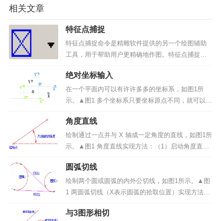
相关文章
特征点捕捉
特征点捕捉命令是精雕软件提供的另一个绘图辅助
工具，用于帮助用户更精确地作图。特征点捕捉也
即我们通常所说的自动导航。采用下面方法可切换
绝对坐标输入
特征点捕捉命令的开启与关闭：1）单击菜单栏中的
“视图/自动导航”菜单命令，即可切换自动捕捉的开
在一个平面内可以有许许多多的坐标系，如图1所
关。2）单击工...
示。▲图1 多个坐标系只要坐标原点不同，就可以画
出任意一个坐标系。为了方便确定它的坐标，指定
角度直线
其中的一个坐标系为绝对坐标系，绝对坐标系的原
点的坐标是（0，0），如上图我们指定中间的原点
绘制通过一点并与 X 轴成一定角度的直线，如图1所
是 0，坐标轴...
示。▲图1 角度直线实现方法：（1）启动角度直线
命令；（2）输入直线起点；（3）输入直线角度；
圆弧切线
（4）输入直线长度。操作步骤：1、启动角度直线
命令：点击“曲线绘制”-> “直线”菜单项或...
绘制两个圆或圆弧的内外公切线，如图1所示。▲图
1 两圆弧切线（X表示圆弧的拾取位置）实现方法：
（1）启动圆弧圆弧切线命令；（2）拾取两个圆或
与3图形相切
圆弧。操作步骤：1、启动圆弧圆弧切线命令：点击