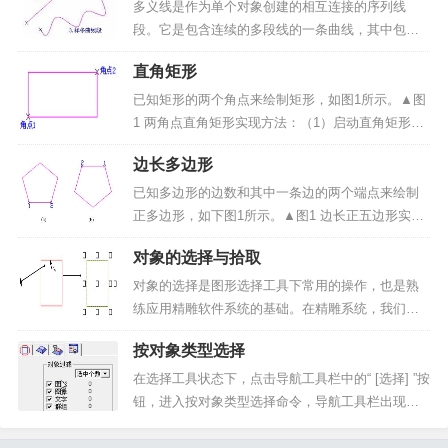
令将根据输入的样条曲线所通过的点来绘制开放或
多义线是作为单个对象创建的相互连接的序列线
闭合...
段。它是包含连续的多段线的一条曲线，其中包含
的曲线段可以为直线段、圆弧段和样条曲线段等，
直角矩形
图1所示。前面绘制的直线、圆弧和样条曲线均为只
包含直线段、圆弧段和样条曲线段的的多义线。多
已知矩形的两个角点来绘制矩形，如图1所示。▲图
义线功能是在描图过程...
1 两角点直角矩形实现方法：（1）启动直角矩形命
令；（2）输入矩形的两个角点。操作步骤：1、启
边长多边形
动直角矩形命令：点击“曲线绘制”->“矩形”菜单项或
绘制工具条中的<绘制矩形（如下图2）...
已知多边形的边数和其中一条边的两个端点来绘制
正多边形，如下图1所示。▲图1 边长正五边形实现
方法：（1）启动边长多边形绘制命令；（2）输入
对象的选择与拾取
边数；（3）输入边的两个端点。操作步骤：1、启
动边长多形绘制命令：点击“曲线绘制”->“正多边形...
对象的选择是图形选择工具下常用的操作，也是熟
练应用精雕软件系统的基础。在精雕系统，我们把
对象的选择与对象的拾取加以区分：对象的选择：
按对象类型选择
是指工具命令状态下对图形对象的选择，包括点
选、框选和按指定类型选择等功能。精雕系统中大
在选择工具状态下，点击导航工具栏中的“ [选择] ”按
部分的命令首先都要进行...
钮，进入按对象类型选择命令，导航工具栏出现如
图1所示对话框。▲图1 按对象类型选择参数定义：
对象过滤：“对象过滤”根据对象类型来进行筛选对