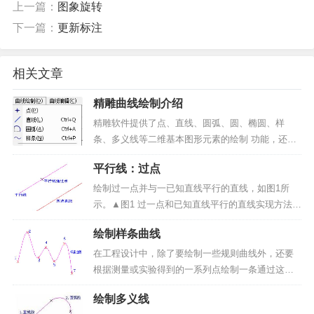
上一篇：
图象旋转
下一篇：
更新标注
相关文章
精雕曲线绘制介绍
精雕软件提供了点、直线、圆弧、圆、椭圆、样
条、多义线等二维基本图形元素的绘制 功能，还提
供了矩形、星形、正多边形、双线和箭头、公式曲
平行线：过点
线等一些常用的特征图形元素的绘 制功能。用户可
以利用这些功能，方便快捷地绘制出各种各样复杂
绘制过一点并与一已知直线平行的直线，如图1所
的二维平面设计图形...
示。▲图1 过一点和已知直线平行的直线实现方法：
（1）启动过点平行线命令；（2）拾取已知直线；
绘制样条曲线
（3）输入平行线通过点。操作步骤：1、启动过点
平行线命令：点击“曲线绘制”-> “直线”菜单项或...
在工程设计中，除了要绘制一些规则曲线外，还要
根据测量或实验得到的一系列点绘制一条通过这些
点并且光滑的曲线，称这类曲线为样条曲线。样条
绘制多义线
曲线的数学基础为Bezier曲线和B-Spline曲线。本命