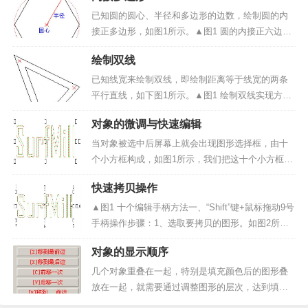
止角。操作步骤：1、启动圆心半径角圆弧命令：点
已知圆的圆心、半径和多边形的边数，绘制圆的内
击“曲线绘制...
接正多边形，如图1所示。▲图1 圆的内接正六边形
实现方法：（1）启动内接多边形绘制命令；（2）
绘制双线
输入边数；（3）输入圆心点；（4）输入半径。操
作步骤：1、启动内接多边绘制命令：点击“曲线绘
已知线宽来绘制双线，即绘制距离等于线宽的两条
制”-&g...
平行直线，如下图1所示。▲图1 绘制双线实现方
法：（1）启动双线绘制命令；（2）输入双线线
对象的微调与快速编辑
宽；（3）输入双线起点和末点。操作步骤：1、启
动双线绘制命令：点击“曲线绘制”->“双线”菜单项。
当对象被选中后屏幕上就会出现图形选择框，由十
2...
个小方框构成，如图1所示，我们把这十个小方框就
叫做图形快速编辑的手柄，利用鼠标对这十个手柄
快速拷贝操作
进行随手的拖拉操作，可以实现对选择对象的位置
微调和快速变换操作。▲图1 图形被选中后的选择框
▲图1 十个编辑手柄方法一、“Shift”键+鼠标拖动9号
我们把这十个手...
手柄操作步骤：1、选取要拷贝的图形。如图2所
示。▲图22、按住“Shift”键，将鼠标移动到9号手柄
对象的显示顺序
处，鼠标变为“”形状。按住鼠标左键不放，移动鼠
标，图形编辑框随着鼠标的移动而移动。...
几个对象重叠在一起，特别是填充颜色后的图形叠
放在一起，就需要通过调整图形的层次，达到填充
的预期效果，并且点击填充后的图形的内部颜色部