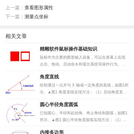
上一篇：
查看图形属性
下一篇：
测量点坐标
相关文章
精雕软件鼠标操作基础知识
鼠标作为主要的图形输入设备，可以在屏幕上实现
点击、拖动、启动命令和退出系统等操作行为。在
精雕软件中，鼠标操作可以完成以下功能：精确定
角度直线
点拾取操作对象启动菜单命令改变命令的进程结束
运行命令下文总结精雕软件中一些主要的鼠标操作
绘制通过一点并与 X 轴成一定角度的直线，如图1所
约定和实现功能。▲图...
示。▲图1 角度直线实现方法：（1）启动角度直线
命令；（2）输入直线起点；（3）输入直线角度；
圆心半径角度圆弧
（4）输入直线长度。操作步骤：1、启动角度直线
命令：点击“曲线绘制”-> “直线”菜单项或...
已知圆心、半径和起始角、终止角绘制圆弧，如图1
所示。▲图1 圆心半径角度圆弧实现方法：（1）启
动圆心半径角度圆弧命令；（2）输入圆心点；
内接多边形
（3）输入圆弧的半径；（4）输入圆弧起始角和终