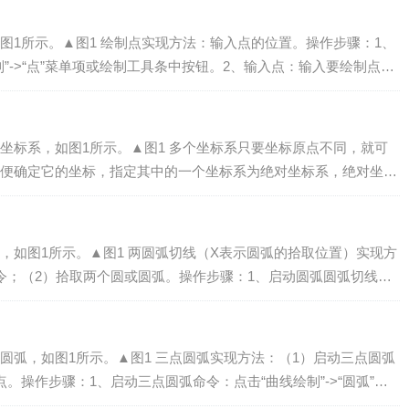
图1所示。▲图1 绘制点实现方法：输入点的位置。操作步骤：1、
”->“点”菜单项或绘制工具条中按钮。2、输入点：输入要绘制点的
右键结束命...
坐标系，如图1所示。▲图1 多个坐标系只要坐标原点不同，就可
便确定它的坐标，指定其中的一个坐标系为绝对坐标系，绝对坐标
上图我们指定中间的原点是 0，坐标轴...
，如图1所示。▲图1 两圆弧切线（X表示圆弧的拾取位置）实现方
令；（2）拾取两个圆或圆弧。操作步骤：1、启动圆弧圆弧切线命
项或绘制工具条中&l...
圆弧，如图1所示。▲图1 三点圆弧实现方法：（1）启动三点圆弧
。操作步骤：1、启动三点圆弧命令：点击“曲线绘制”->“圆弧”菜
按钮（如下图2...