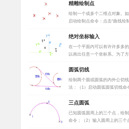
精雕绘制点
绘制一个或多个二维点对象。如
启动绘制点命令：点击“曲线绘制
位置。可完成多个点的绘制，单击
绝对坐标输入
在一个平面内可以有许许多多的
以画出任意一个坐标系。为了方
系的原点的坐标是（0，0），如
圆弧切线
绘制两个圆或圆弧的内外公切线
法：（1）启动圆弧圆弧切线命
令：点击“曲线绘制”->“直线”菜单
三点圆弧
已知圆弧圆周上的三个点，绘制
命令；（2）输入圆周上的三个点
单项或绘制工具条中的<绘制圆弧