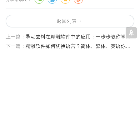
返回列表
上一篇：
导动去料在精雕软件中的应用：一步步教你掌握技巧
下一篇：
精雕软件如何切换语言？简体、繁体、英语你都能选！
相关文章
为什么精雕新建模型软件就退出？
这个原因是精雕软件5.5以下所有版本支持的显示分
辨率都不得高于1680×1050。当显示器分辨超过此
数值后，软件进入虚拟模块会自动关闭。▲图1 缩小
精雕怎么测量不规则线条的长度尺寸？
软件界面解决方法：（1）缩小整个软件界面，使软
件不要全屏显示（如上图）；（2）拉大精雕软件
不规则线条怎么测量它的长度？使用精雕软件的同
导...
学都知道，精雕软件的功能十分的强大，不规则的
线条测量也很简单，选择测量工件，选择长度，然
精雕软件龙鳞制作制作方法（图文）
后鼠标点选需要我们测量长度尺寸的线条，点选后