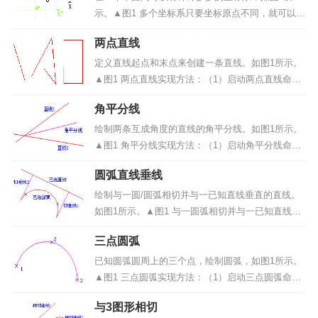
关。2）单击工...
示。▲图1 多个坐标系只要坐标原点不同，就可以画
出任意一个坐标系。为了方便确定它的坐标，指定
两点直线
其中的一个坐标系为绝对坐标系，绝对坐标系的原
点的坐标是（0，0），如上图我们指定中间的原点
定义直线起点和末点来创建一条直线。如图1所示。
是 0，坐标轴...
▲图1 两点直线实现方法：（1）启动两点直线命
令；（2）输入直线起点和末点。操作步骤：1、启
角平分线
动两点直线命令：点击“曲线绘制”->“直线”菜单项或
绘制工具条中的<两点直线（图2）>...
绘制两条互成角度的直线的角平分线。如图1所示。
▲图1 角平分线实现方法：（1）启动角平分线命
令；（2）拾取两条直线；（3）输入角平分线长
圆弧直线垂线
度。操作步骤：1、启动角平分线命令：点击“曲线绘
制”->“直线”菜单项或绘制工具条中的<两点...
绘制与一圆/圆弧相切并与一已知直线垂直的直线。
如图1所示。▲图1 与一圆弧相切并与一已知直线垂
直的直线(X表示圆弧的拾取位置)实现方法：（1）启
三点圆弧
动圆弧直线垂线命令；（2）拾取要相切的圆弧/圆；
（3）拾取要垂直的直线。操作步骤：1、启动圆弧
已知圆弧圆周上的三个点，绘制圆弧，如图1所示。
直...
▲图1 三点圆弧实现方法：（1）启动三点圆弧命
令；（2）输入圆周上的三个点。操作步骤：1、启
与3图形相切
动三点圆弧命令：点击“曲线绘制”->“圆弧”菜单项或