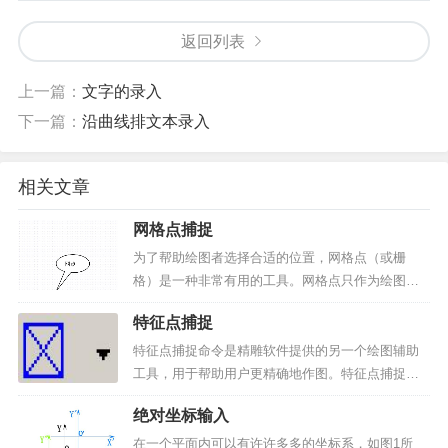
返回列表
上一篇：
文字的录入
下一篇：
沿曲线排文本录入
相关文章
网格点捕捉
为了帮助绘图者选择合适的位置，网格点（或栅
格）是一种非常有用的工具。网格点只作为绘图的
辅助工具出现，不是图形的一部分。选择“视图（AL
特征点捕捉
T+V）→网格捕捉（V）”菜单，网格捕捉功能启
动，绘图区出现如图2-3所示的栅格网点。▲图1 网
特征点捕捉命令是精雕软件提供的另一个绘图辅助
格点捕捉显...
工具，用于帮助用户更精确地作图。特征点捕捉也
即我们通常所说的自动导航。采用下面方法可切换
绝对坐标输入
特征点捕捉命令的开启与关闭：1）单击菜单栏中的
“视图/自动导航”菜单命令，即可切换自动捕捉的开
在一个平面内可以有许许多多的坐标系，如图1所