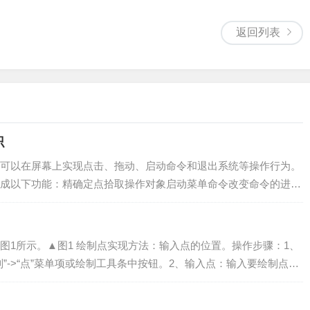
返回列表
识
可以在屏幕上实现点击、拖动、启动命令和退出系统等操作行为。
成以下功能：精确定点拾取操作对象启动菜单命令改变命令的进程
中一些主要的鼠标操作约定和实现功能。▲图...
图1所示。▲图1 绘制点实现方法：输入点的位置。操作步骤：1、
”->“点”菜单项或绘制工具条中按钮。2、输入点：输入要绘制点的
右键结束命...