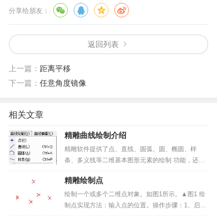
分享给朋友：
返回列表
上一篇：
距离平移
下一篇：
任意角度镜像
相关文章
精雕曲线绘制介绍
精雕软件提供了点、直线、圆弧、圆、椭圆、样
条、多义线等二维基本图形元素的绘制 功能，还提
供了矩形、星形、正多边形、双线和箭头、公式曲
精雕绘制点
线等一些常用的特征图形元素的绘 制功能。用户可
以利用这些功能，方便快捷地绘制出各种各样复杂
绘制一个或多个二维点对象。如图1所示。▲图1 绘
的二维平面设计图形...
制点实现方法：输入点的位置。操作步骤：1、启动
绘制点命令：点击“曲线绘制”->“点”菜单项或绘制工