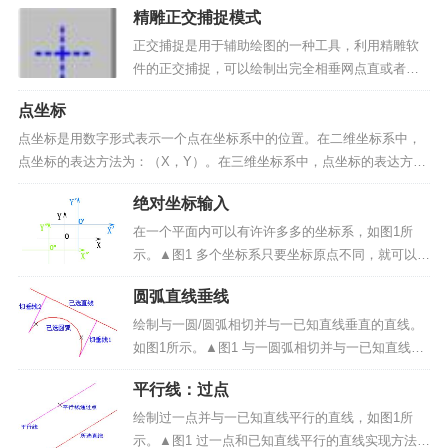
精雕正交捕捉模式
具条中按钮。2、输入点：输入要绘制点的位置。可
完成多个点的绘制，单击右键结束命...
正交捕捉是用于辅助绘图的一种工具，利用精雕软
件的正交捕捉，可以绘制出完全相垂网点直或者相
互平行的直线，特别是在许多绘制需要完全垂直和
点坐标
平行的情况下，这种方式更能显示其优势。采用下
面方法可切换正交的开启与关闭：1、单击菜单栏中
点坐标是用数字形式表示一个点在坐标系中的位置。在二维坐标系中，
的“视图/正交捕捉...
点坐标的表达方法为：（X，Y）。在三维坐标系中，点坐标的表达方法
为：（X，Y，Z）。其中 X 表示 X 轴坐标值，Y 表示 Y 轴坐标值，Z
绝对坐标输入
表示 Z 轴坐标值。注意：在精雕软件...
在一个平面内可以有许许多多的坐标系，如图1所
示。▲图1 多个坐标系只要坐标原点不同，就可以画
出任意一个坐标系。为了方便确定它的坐标，指定
圆弧直线垂线
其中的一个坐标系为绝对坐标系，绝对坐标系的原
点的坐标是（0，0），如上图我们指定中间的原点
绘制与一圆/圆弧相切并与一已知直线垂直的直线。
是 0，坐标轴...
如图1所示。▲图1 与一圆弧相切并与一已知直线垂
直的直线(X表示圆弧的拾取位置)实现方法：（1）启
平行线：过点
动圆弧直线垂线命令；（2）拾取要相切的圆弧/圆；
（3）拾取要垂直的直线。操作步骤：1、启动圆弧
绘制过一点并与一已知直线平行的直线，如图1所
直...
示。▲图1 过一点和已知直线平行的直线实现方法：