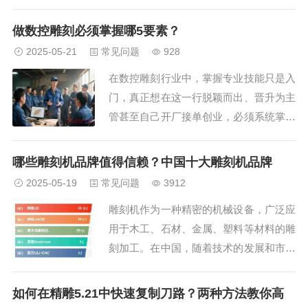
生在图形的变形或对齐设置未正确调整
时。为了解决这个问题，我们需要进行几
做数控雕刻必须掌握哪5要素？
个简单的操作。...
2025-05-21
常见问题
928
在数控雕刻行业中，掌握专业技能只是入
门，真正想在这一行脱颖而出、晋升为主
管甚至自己开厂接单创业，必须系统掌握
“五大核心要素”：人、机、料、法、环。
这五个要素是支撑整个生产流程的关键节
哪些雕刻机品牌值得信赖？中国十大雕刻机品牌
点，缺一不可。本文将带你系统解析这五
2025-05-19
常见问题
3912
要素的内涵和实践意义，...
雕刻机作为一种精密的机械设备，广泛应
用于木工、石材、金属、塑料等材料的雕
刻加工。在中国，随着技术的发展和市场
需求的增加，许多雕刻机品牌逐渐崭露头
角。本文将为您介绍中国十大雕刻机品
如何在精雕5.21中快速复制刀路？两种方法教你高
牌，帮助您在选择雕刻机时做出更明智的