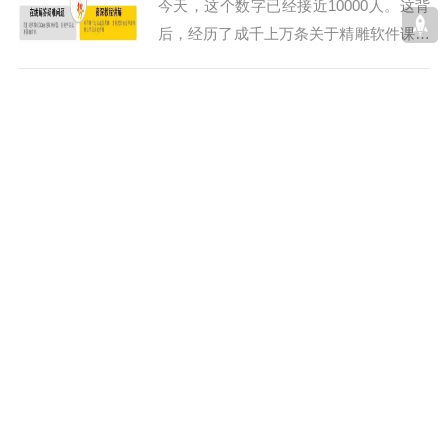
今天，这个数字已经接近10000人。这背
后，经历了成千上万条关于精雕软件课程
的咨询私信。在这段时间里，我见证了很
多人从犹豫到行动的转变。有些人一直带
如何高效掌握精雕编程？专业指导与独立思考缺一
着怀疑和徘徊，迟迟没有迈出第一步，而
不可
有些人则选择了相信...
2025-05-11
常见问题
708
精雕编程是一项复杂而精细的技能，不仅
仅是通过不断的练习和操作就能掌握的。
很多学习者在初学阶段可能会遇到瓶颈，
感到困惑，甚至陷入死胡同。光靠自己埋
头苦学，往往效果有限，效率低下。尤其
如果掌握了CAD或CDR，是否还需要学习精雕软件
是像开机操作、刀路设计等实际操作环
的平面设计功能？
节，如果没有深入的思考和规...
2025-05-10
常见问题
1139
近年来，许多学员常常会向我提问：如果