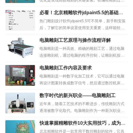
优化是实现高效雕刻的关键要素。在编程雕刻过程
中，如何合理安排和优化刀具路径，既可以提高加
必看！北京精雕软件jdpaint5.5的基础设
工效率和质量，也可以降低刀具成本。以下是一些
置攻略
优化刀具路径的技巧：合理的刀具路径规划在编程
热门雕刻设计软件jdpaint5.5可不简单，新手刚安装
时，应考虑并确保合理...
后，了解它的简单设置使用至关重要，这样能轻松
拥有高效的设计体验。作为一位精雕jdpaint软件的
电脑雕刻工艺原理与操作流程详解
高级用户，今天我将向大家分享该软件的基础设置
攻略。1、系统设置打开文件菜单，找到系统设置...
电脑雕刻是一种高效、精确的雕刻工艺，通过电脑
连接雕刻机，通过电脑的程序控制，让雕刻机按照
指定的路径和刀具，在加工材料上雕刻出需要的图
电脑雕刻工作内容及要求
案、文字等。电脑雕刻机由计算机、雕刻机控制器
和雕刻机主机三部分组成，市场上有各种不同类型
电脑雕刻是一种数字化加工技术，它可以通过电脑
的电脑雕刻机，包括木...
将设计图案转换成数字信号，然后通过数控机床进
行自动加工，从而实现对各种材料进行高精度、高
数字时代的新兴职业——电脑雕刻工
效率加工的目的。电脑雕刻技术在广告、艺术、工
艺品、模型等行业得到广泛应用。电脑雕刻工作人
近年来，随着工艺技术的不断进步，传统雕刻方式
员是电脑雕刻工艺生产...
逐渐被数字化取代。电脑雕刻作为一种新兴职业，
正在蓬勃发展。本文将带您了解电脑雕刻工的岗位
快速掌握精雕软件10大实用技巧，成为数
职责和招聘要求，以及数字化雕刻的优势。1、岗位
控雕刻高手
职责电脑雕刻工是专门从事数字雕刻的工作者，其
北京精雕软件是一款常用于数控雕刻的软件，它具