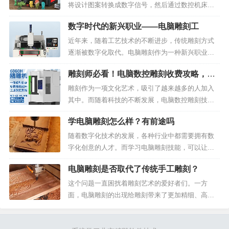
的电脑雕刻机，包括木...
将设计图案转换成数字信号，然后通过数控机床进
行自动加工，从而实现对各种材料进行高精度、高
数字时代的新兴职业——电脑雕刻工
效率加工的目的。电脑雕刻技术在广告、艺术、工
艺品、模型等行业得到广泛应用。电脑雕刻工作人
近年来，随着工艺技术的不断进步，传统雕刻方式
员是电脑雕刻工艺生产...
逐渐被数字化取代。电脑雕刻作为一种新兴职业，
正在蓬勃发展。本文将带您了解电脑雕刻工的岗位
雕刻师必看！电脑数控雕刻收费攻略，制
职责和招聘要求，以及数字化雕刻的优势。1、岗位
定合理收费策略
职责电脑雕刻工是专门从事数字雕刻的工作者，其
雕刻作为一项文化艺术，吸引了越来越多的人加入
主要职责有：接受客...
其中。而随着科技的不断发展，电脑数控雕刻技术
已成为雕刻领域的主流。但是，对于许多雕刻师来
学电脑雕刻怎么样？有前途吗
说，如何正确定价却是一件棘手的事情。今天，我
们邀请了五位行家来告诉你如何制定合理的收费策
随着数字化技术的发展，各种行业中都需要拥有数
略。第一位行家：陈师...
字化创意的人才。而学习电脑雕刻技能，可以让你
在这个数字时代中获得更多机会和成功。本文将从
电脑雕刻是否取代了传统手工雕刻？
四个角度，分别为你解析学习电脑雕刻技能的前
途。学电脑雕刻未来前途无限！在数字时代，数字
这个问题一直困扰着雕刻艺术的爱好者们。一方
雕刻是一个非常热门的领...
面，电脑雕刻的出现给雕刻带来了更加精细、高
效、方便的特点，但另一方面，手工雕刻更注重人
文情怀和艺术表现。那么，这两种雕刻形式究竟是