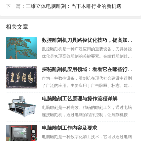
下一篇：
三维立体电脑雕刻：当下木雕行业的新机遇
相关文章
数控雕刻机刀具路径优化技巧，提高加工
效率和质量
数控雕刻机是一种广泛应用的重要设备，刀具路径
优化是实现高效雕刻的关键要素。在编程雕刻过程
中，如何合理安排和优化刀具路径，既可以提高加
探秘雕刻机应用领域：看看它在哪些行业
工效率和质量，也可以降低刀具成本。以下是一些
发挥了重要作用
优化刀具路径的技巧：合理的刀具路径规划在编程
作为一种数控设备，雕刻机在现代社会建设中得到
时，应考虑并确保合理...
了广泛的应用。主要应用于广告牌匾、标志、建筑
模型，工艺礼品、木工业加工，有机玻璃工艺，印
电脑雕刻工艺原理与操作流程详解
刷雕版和吸塑模具制作等行业。下面将分别介绍这
些应用范围及其意义。广告牌匾、标志、建筑模
电脑雕刻是一种高效、精确的雕刻工艺，通过电脑
型：随着城市公共设施建...
连接雕刻机，通过电脑的程序控制，让雕刻机按照
指定的路径和刀具，在加工材料上雕刻出需要的图
电脑雕刻工作内容及要求
案、文字等。电脑雕刻机由计算机、雕刻机控制器
和雕刻机主机三部分组成，市场上有各种不同类型
电脑雕刻是一种数字化加工技术，它可以通过电脑