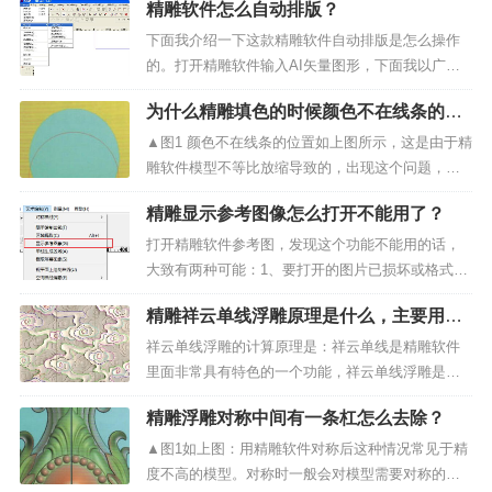
精雕软件怎么自动排版？
反应：做精雕通常都是在小加工店，一个人画四到
六台机器的图，工作时间也长通常都是十四个小时
下面我介绍一下这款精雕软件自动排版是怎么操作
以上。通常月...
的。打开精雕软件输入AI矢量图形，下面我以广告
字制作的矢量图形为例，为大家演式一下排版的方
为什么精雕填色的时候颜色不在线条的位
法，大家可以看一下，很容易懂的，希望大家举一
置？
反三。▲图1 打开精雕软件输入AI矢量图形自动排样
▲图1 颜色不在线条的位置如上图所示，这是由于精
的过程：1、...
雕软件模型不等比放缩导致的，出现这个问题，只
要重新调整步长，就可以解决这个问题了。...
精雕显示参考图像怎么打开不能用了？
打开精雕软件参考图，发现这个功能不能用的话，
大致有两种可能：1、要打开的图片已损坏或格式不
兼容，试着打开别的图片来验证是不是由此问题造
精雕祥云单线浮雕原理是什么，主要用在
成。2、排除第一种原因后，基本确定是由于显示参
哪些方面？
考图像的插件被杀毒软件误杀。▲图1 参考图像如果
祥云单线浮雕的计算原理是：祥云单线是精雕软件
是这种问题的...
里面非常具有特色的一个功能，祥云单线浮雕是针
对某一颜色覆盖范围内，按照选定线条为基准高
精雕浮雕对称中间有一条杠怎么去除？
度，对其一侧或者两侧（也就是可以针对颜色内的
线条，而不仅仅是边缘线条使用该功能）进行切除
▲图1如上图：用精雕软件对称后这种情况常见于精
或者叠加效果。▲图1&...
度不高的模型。对称时一般会对模型需要对称的部