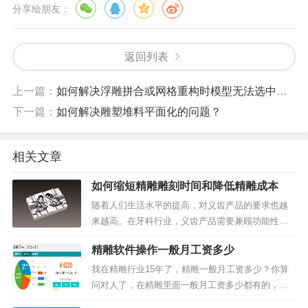
分享给朋友：
返回列表
上一篇：
如何解决浮雕拼合或网格重构时模型无法选中的问题？
下一篇：
如何解决雕塑堆料平面化的问题？
相关文章
如何缩短精雕雕刻时间和降低精雕成本
随着人们生活水平的提高，对义齿产品的要求也越
来越高。在牙科行业，义齿产品需要兼顾功能性和
美观度两个方面。然而，传统手工工艺制作生产周
精雕软件操作一般月工资多少
期长、工艺环节多，无法保证产品精度，已不能适
应新的行业发展趋势。鉴于此，北京精雕面向义齿
我在精雕行业15年了，精雕一般月工资多少？你算
模具、义齿产品加工提...
问对人了，在精雕里面一般月工资多少都有的，有5
千到1万的，一般精雕新手起步也有个4千的！网友Q