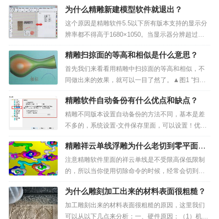
为什么精雕新建模型软件就退出？
这个原因是精雕软件5.5以下所有版本支持的显示分
辨率都不得高于1680×1050。当显示器分辨超过此
数值后，软件进入虚拟模块会自动关闭。▲图1 缩小
精雕扫掠面的等高和相似是什么意思？
软件界面解决方法：（1）缩小整个软件界面，使软
件不要全屏显示（如上图）；（2）拉大精雕软件
首先我们来看看用精雕中扫掠面的等高和相似，不
导...
同做出来的效果，就可以一目了然了。▲图1 “扫掠
面”下相似做出来的效果▲图2 等高做出来的效果通
精雕软件自动备份有什么优点和缺点？
过两种效果可以很明显的看出来：相似产生的浮雕
效果类似于“区域浮雕”中的“自由高度”，它是由两条
精雕不同版本设置自动备份的方法不同，基本是差
轨迹线...
不多的，系统设置-文件保存里面，可以设置！优
点：精雕软件如果设置了自动备份，会给一些电脑
精雕祥云单线浮雕为什么老切到零平面以
小白重新挽回重新设计损失的机会。▲图1 精雕自动
下？
备份设置界面缺点：1、假如进行了一些错误的操
注意精雕软件里面的祥云单线是不受限高保低限制
作，还...
的，所以当你使用切除命令的时候，经常会切到零
平面以下的。如果有切到零平面以下，可以在软件
为什么雕刻加工出来的材料表面很粗糙？
里的“选项”菜单下，设置“限高保低”值，勾选“模型限
高保底”，点“确定”可以将零平面以下的部分去除，
加工雕刻出来的材料表面很粗糙的原因，这里我们
即可以解...
可以从以下几点来分析：一、硬件原因：（1）机床