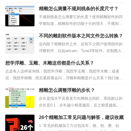
精雕怎么测量不规则线条的长度尺寸？
不规则线条怎么测量它的长度？使用精雕软件的同
学都知道，精雕软件的功能十分的强大，不规则的
线条测量也很简单，选择测量工件，选择长度，然
不同的雕刻软件版本之间文件怎么转换？
后鼠标点选需要我们测量长度尺寸的线条，点选后
就会提示栏显示所选线条的长度尺寸了。▲图1 测量
业内除了精雕软件之外，还有不少用户使用国外的
长度下面我随便绘...
浮雕软件，比如artcam、Tyoe3等软件。在制图人员
与客户之间经常会由于使用的软件不同，而需要转
想学浮雕、玉雕、木雕这些都是什么关系？
换文件。之前由于精雕软件对文件的保护，精雕只
能输入别的软件导出的模型,而不能导出模型供其他
总是有人这样咨询我：我想学浮雕；我想学玉雕；我想学木雕；或者
软件读...
说：我想学精雕...然后紧跟着会问，浮雕和精雕是什么关系？我们做数
控雕刻行业，说起精雕吧，对我们而言就是个工具软件，说的其实就是
精雕怎么调整浮雕的步长？
精雕软件（不管是早期的JDpaint还是现在的Art...
步长是指水平及垂直方向网格点间距，系统默认的
步长是0.1，步长越小精度越高，反之精度越低。所
谓顶点数就像手机的像素，600万800万，数值越高
26个精雕加工常见问题与解答，建议收藏
对应的精度就越高，反之越低。那么步长和顶点数
又有什么关系呢?其实我们在调整模型精度时，步长
1. 常见的机械加工方法包括车、铣、刨、磨、钻