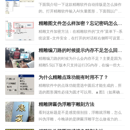
下面我介绍一下这款精雕软件自动排版是怎么操作
的。打开精雕软件输入AI矢量图形，下面我以广告
字制作的矢量图形为例，为大家演式一下排版的方
精雕图文件怎么样加密？忘记密码怎么
法，大家可以看一下，很容易懂的，希望大家举一
办?
反三。▲图1 打开精雕软件输入AI矢量图形自动排样
精雕文件加密方法：在精雕软件的“文件”菜单下--系
的过程：1、...
统设置--文件安全，在打开的对话框右侧即可设置密
码。▲图1 文件加密设置界面精雕图密码忘记怎么
精雕编刀路的时候提示内存不足怎么回
办?精雕软件安装中有一个破解密码的插件，打开插
事？
件后，选择文件，打开文件就会直接显示精雕图的
精雕编刀路的时候为什么会内存不足？主要是因为
密码，...
精雕5.5以下版本只支持运行2G内存，在编一些大的
模型的刀路时，由于数据量过大，所以会造成内存
为什么精雕点珠功能有时用不了？
不足，软件崩溃。▲图1 精雕刀路编程提示内存不足
的解的一种方法是把一个模型分多次编刀路，然后
精雕软件中的点珠功能需选中圆后才能生成的，所
一起输出路...
选的图形属性必须为圆才可以用。▲图1（如果确定
是圆，但是仍然不能起点珠，可以在圆内填好颜
精雕牌匾伪浮雕字雕刻方法
色，拾取当前颜色，再使用点珠。）这类似于捕捉
圆心时图形属性必须为圆，类似的功能还有“镶钻
看到这标题是不是感觉很别扭，浮雕就浮雕，怎么
孔”。在装饰品制造行...
叫伪浮雕，今晚讲的是牌匾浮雕字怎么做省力的方
法，先看成品再说说怎么做的。▲图1 伪浮雕字这种