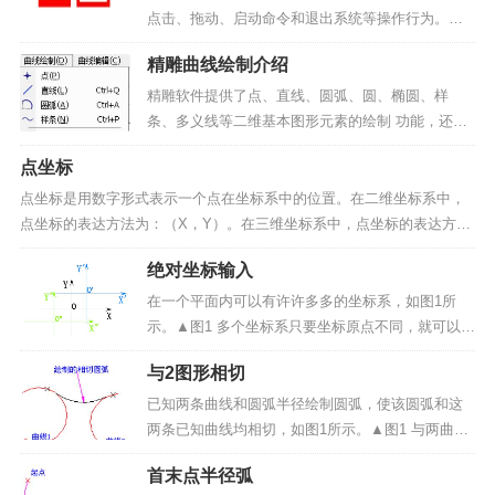
点击、拖动、启动命令和退出系统等操作行为。在
精雕软件中，鼠标操作可以完成以下功能：精确定
精雕曲线绘制介绍
点拾取操作对象启动菜单命令改变命令的进程结束
运行命令下文总结精雕软件中一些主要的鼠标操作
精雕软件提供了点、直线、圆弧、圆、椭圆、样
约定和实现功能。▲图...
条、多义线等二维基本图形元素的绘制 功能，还提
供了矩形、星形、正多边形、双线和箭头、公式曲
点坐标
线等一些常用的特征图形元素的绘 制功能。用户可
以利用这些功能，方便快捷地绘制出各种各样复杂
点坐标是用数字形式表示一个点在坐标系中的位置。在二维坐标系中，
的二维平面设计图形...
点坐标的表达方法为：（X，Y）。在三维坐标系中，点坐标的表达方法
为：（X，Y，Z）。其中 X 表示 X 轴坐标值，Y 表示 Y 轴坐标值，Z
绝对坐标输入
表示 Z 轴坐标值。注意：在精雕软件...
在一个平面内可以有许许多多的坐标系，如图1所
示。▲图1 多个坐标系只要坐标原点不同，就可以画
出任意一个坐标系。为了方便确定它的坐标，指定
与2图形相切
其中的一个坐标系为绝对坐标系，绝对坐标系的原
点的坐标是（0，0），如上图我们指定中间的原点
已知两条曲线和圆弧半径绘制圆弧，使该圆弧和这
是 0，坐标轴...
两条已知曲线均相切，如图1所示。▲图1 与两曲线
相切的圆弧 (X表示曲线的拾取位置)实现方法：
首末点半径弧
（1）启动与2图形相切圆弧命令；（2）拾取两条相