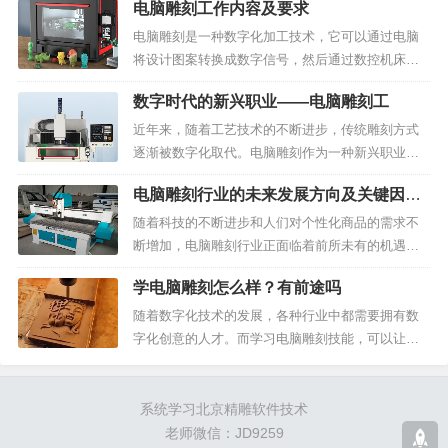
电脑雕刻工作内容及要求
案、文字等。电脑雕刻机由计算机、雕刻机控制器
和雕刻机主机三部分组成，市场上有各种不同类型
电脑雕刻是一种数字化加工技术，它可以通过电脑
的电脑雕刻机，包括木...
将设计图案转换成数字信号，然后通过数控机床进
行自动加工，从而实现对各种材料进行高精度、高
数字时代的新兴职业——电脑雕刻工
效率加工的目的。电脑雕刻技术在广告、艺术、工
艺品、模型等行业得到广泛应用。电脑雕刻工作人
近年来，随着工艺技术的不断进步，传统雕刻方式
员是电脑雕刻工艺生产...
逐渐被数字化取代。电脑雕刻作为一种新兴职业，
正在蓬勃发展。本文将带您了解电脑雕刻工的岗位
电脑雕刻行业的未来发展方向及关键因素
职责和招聘要求，以及数字化雕刻的优势。1、岗位
分析
职责电脑雕刻工是专门从事数字雕刻的工作者，其
随着科技的不断进步和人们对个性化商品的需求不
主要职责有：接受客...
断增加，电脑雕刻行业正面临着前所未有的机遇和
挑战。在这个行业中，数控雕刻机被誉为是“智能制
学电脑雕刻怎么样？有前途吗
造”的代表之一，它的出现为电脑雕刻行业带来了巨
大的变革，实现了高效率、高精度、高质量的雕刻
随着数字化技术的发展，各种行业中都需要拥有数
效果。那么，电脑...
字化创意的人才。而学习电脑雕刻技能，可以让你
在这个数字时代中获得更多机会和成功。本文将从
四个角度，分别为你解析学习电脑雕刻技能的前
途。学电脑雕刻未来前途无限！在数字时代，数字
系统学习北京精雕软件技术
雕刻是一个非常热门的领...
老师微信：JD9259