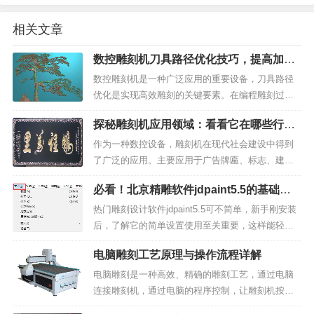
相关文章
数控雕刻机刀具路径优化技巧，提高加工
效率和质量
数控雕刻机是一种广泛应用的重要设备，刀具路径
优化是实现高效雕刻的关键要素。在编程雕刻过程
中，如何合理安排和优化刀具路径，既可以提高加
探秘雕刻机应用领域：看看它在哪些行业
工效率和质量，也可以降低刀具成本。以下是一些
发挥了重要作用
优化刀具路径的技巧：合理的刀具路径规划在编程
作为一种数控设备，雕刻机在现代社会建设中得到
时，应考虑并确保合理...
了广泛的应用。主要应用于广告牌匾、标志、建筑
模型，工艺礼品、木工业加工，有机玻璃工艺，印
必看！北京精雕软件jdpaint5.5的基础设
刷雕版和吸塑模具制作等行业。下面将分别介绍这
置攻略
些应用范围及其意义。广告牌匾、标志、建筑模
热门雕刻设计软件jdpaint5.5可不简单，新手刚安装
型：随着城市公共设施建...
后，了解它的简单设置使用至关重要，这样能轻松
拥有高效的设计体验。作为一位精雕jdpaint软件的
电脑雕刻工艺原理与操作流程详解
高级用户，今天我将向大家分享该软件的基础设置
攻略。1、系统设置打开文件菜单，找到系统设置...
电脑雕刻是一种高效、精确的雕刻工艺，通过电脑
连接雕刻机，通过电脑的程序控制，让雕刻机按照
指定的路径和刀具，在加工材料上雕刻出需要的图