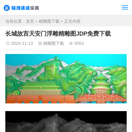
当前位置：
首页
>
精雕图下载
> 正文内容
长城故宫天安门浮雕精雕图JDP免费下载
2024-11-13
精雕图下载
3553