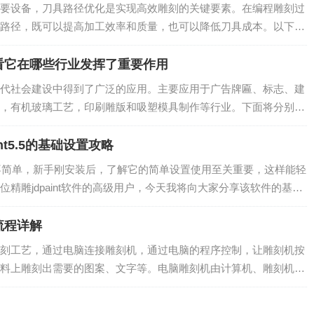
要设备，刀具路径优化是实现高效雕刻的关键要素。在编程雕刻过
路径，既可以提高加工效率和质量，也可以降低刀具成本。以下是
的刀具路径规划在编程时，应考虑并确保合理...
看它在哪些行业发挥了重要作用
代社会建设中得到了广泛的应用。主要应用于广告牌匾、标志、建
，有机玻璃工艺，印刷雕版和吸塑模具制作等行业。下面将分别介
牌匾、标志、建筑模型：随着城市公共设施建...
nt5.5的基础设置攻略
5.5可不简单，新手刚安装后，了解它的简单设置使用至关重要，这样能轻
精雕jdpaint软件的高级用户，今天我将向大家分享该软件的基础
菜单，找到系统设置...
流程详解
刻工艺，通过电脑连接雕刻机，通过电脑的程序控制，让雕刻机按
料上雕刻出需要的图案、文字等。电脑雕刻机由计算机、雕刻机控
市场上有各种不同类型的电脑雕刻机，包括木...